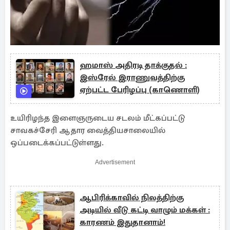
ஹமாஸ் அதிரடி தாக்குதல் :
இஸ்ரேல் இராணுவத்திற்கு
ஏற்பட்ட பேரிழப்பு (காணொளி)
உயிரிழந்த இளைஞருடைய சடலம் மீட்கப்பட்டு
சாவகச்சேரி ஆதார வைத்தியசாலையில்
ஒப்படைக்கப்பட்டுள்ளது.
Advertisement
ஆபிரிக்காவில் நிலத்திற்கு
அடியில் வீடு கட்டி வாழும் மக்கள் :
காரணம் இதுதானாம்!