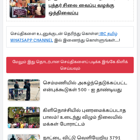
புத்தர் சிலை வைப்பு வழக்கு
ஒத்திவைப்பு
செய்திகளை உடனுக்குடன் தெரிந்து கொள்ள
IBC தமிழ்
WHATSAPP CHANNEL
இல் இணைந்து கொள்ளுங்கள்...!
மேலும் இது தொடர்பான செய்திகளைப் படிக்க இங்கே கிளிக்
செய்யவும்
செம்மணியில் அகழ்ந்தெடுக்கப்பட்ட
என்புக்கூடுகள் 500 - ஐ தாண்டியது
கிளிநொச்சியில் புனரமைக்கப்படாத
பாலம்! உடைந்து விழும் நிலையில்
மக்கள் போராட்டம்
நாட்டை விட்டு வெளியேறிய 3791