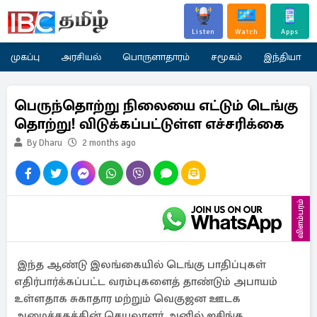
Listen
Watch
Apps
முகப்பு
அரசியல்
பொருளாதாரம்
சமூகம்
இந்தியா
பெருந்தொற்று நிலையை எட்டும் டெங்கு
தொற்று! விடுக்கப்பட்டுள்ள எச்சரிக்கை
By Dharu
2 months ago
விளம்பரம்
இந்த ஆண்டு இலங்கையில் டெங்கு பாதிப்புகள்
எதிர்பார்க்கப்பட்ட வரம்புகளைத் தாண்டும் அபாயம்
உள்ளதாக சுகாதார மற்றும் வெகுஜன ஊடக
அமைச்சகத்தின் செயலாளர் அனில் ஜசிங்க