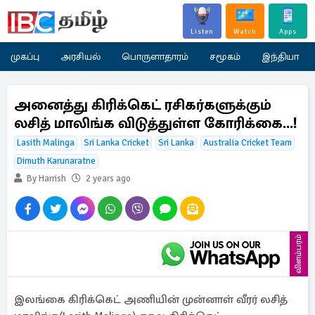
Listen
Watch
Apps
முகப்பு
அரசியல்
பொருளாதாரம்
சமூகம்
இந்தியா
அனைத்து கிரிக்கெட் ரசிகர்களுக்கும்
லசித் மாலிங்க விடுத்துள்ள கோரிக்கை...!
Lasith Malinga
Sri Lanka Cricket
Sri Lanka
Australia Cricket Team
Dimuth Karunaratne
By Harrish
2 years ago
விளம்பரம்
இலங்கை கிரிக்கெட் அணியின் முன்னாள் வீரர் லசித்