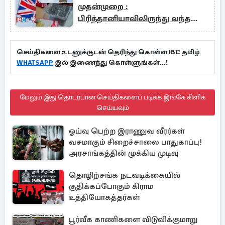
முதன்முறை :
பிரித்தானியாவிலிருந்து வந்த
ஆபத்தான பொதி
செய்திகளை உடனுக்குடன் தெரிந்து கொள்ள IBC தமிழ்
WHATSAPP
இல் இணைந்து கொள்ளுங்கள்...!
மேலும் இது தொடர்பான செய்திகளைப் படிக்க இங்கே கிளிக்
செய்யவும்
ஓய்வு பெற்ற இராணுவ வீரர்கள்
வசமாகும் சிறைச்சாலை பாதுகாப்பு!
அரசாங்கத்தின் முக்கிய முடிவு
தொழிற்சங்க நடவடிக்கையில்
குதிக்கப்போகும் கிராம
உத்தியோகத்தர்கள்
பூர்வீக காணிகளை விடுவிக்குமாறு