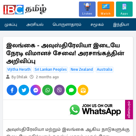
Listen
Watch
Apps
முகப்பு
அரசியல்
பொருளாதாரம்
சமூகம்
இந்தியா
இலங்கை - அவுஸ்திரேலியா இடையே
நேரடி விமானச் சேவை! அரசாங்கத்தின்
அறிவிப்பு
Vijitha Herath
Sri Lankan Peoples
New Zealand
Australia
By Dhilak
2 months ago
விளம்பரம்
அவுஸ்திரேலியா மற்றும் இலங்கை ஆகிய நாடுகளுக்கு