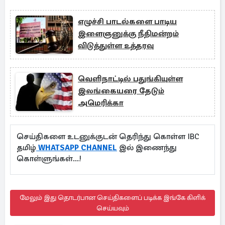
எழுச்சி பாடல்களை பாடிய
இளைஞனுக்கு நீதிமன்றம்
விடுத்துள்ள உத்தரவு
வெளிநாட்டில் பதுங்கியுள்ள
இலங்கையரை தேடும்
அமெரிக்கா
செய்திகளை உடனுக்குடன் தெரிந்து கொள்ள IBC
தமிழ்
WHATSAPP CHANNEL
இல் இணைந்து
கொள்ளுங்கள்...!
மேலும் இது தொடர்பான செய்திகளைப் படிக்க இங்கே கிளிக்
செய்யவும்