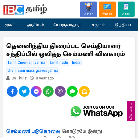
Listen
Watch
Apps
முகப்பு
அரசியல்
பொருளாதாரம்
சமூகம்
இந்தியா
தென்னிந்திய திரைப்பட செய்தியாளர்
சந்திப்பில் ஒலித்த செம்மணி விவகாரம்
Tamil Cinema
Jaffna
Tamil nadu
India
chemmani mass graves jaffna
By Thulsi
a year ago
விளம்பரம்
செம்மணி படுகொலை
கொடூரமே இன்று