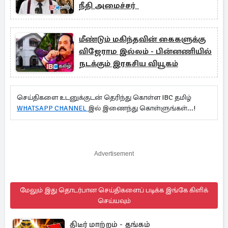
நீதி அமைச்சர்
மீண்டும் மகிந்தவின் கைகளுக்கு
விஜேராம இல்லம் - பின்னணியில்
நடக்கும் இரகசிய வியூகம்
செய்திகளை உடனுக்குடன் தெரிந்து கொள்ள IBC தமிழ்
WHATSAPP CHANNEL
இல் இணைந்து கொள்ளுங்கள்...!
Advertisement
மேலும் இது தொடர்பான செய்திகளைப் படிக்க இங்கே கிளிக்
செய்யவும்
திடீர் மாற்றம் - தங்கம்