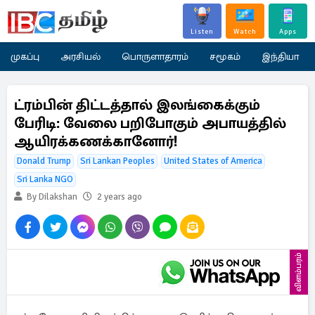
Listen
Watch
Apps
முகப்பு
அரசியல்
பொருளாதாரம்
சமூகம்
இந்தியா
ட்ரம்பின் திட்டத்தால் இலங்கைக்கும்
பேரிடி: வேலை பறிபோகும் அபாயத்தில்
ஆயிரக்கணக்கானோர்!
Donald Trump
Sri Lankan Peoples
United States of America
Sri Lanka NGO
By Dilakshan
2 years ago
விளம்பரம்