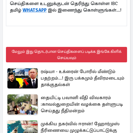
செய்திகளை உடனுக்குடன் தெரிந்து கொள்ள IBC
தமிழ்
WHATSAPP
இல் இணைந்து கொள்ளுங்கள்...!
மேலும் இது தொடர்பான செய்திகளைப் படிக்க இங்கே கிளிக்
செய்யவும்
ரஷ்யா - உக்ரைன் போரில் மீண்டும்
பதற்றம்...! இரு பக்கமும் தீவிரமடையும்
தாக்குதல்கள்
தையிட்டி பவானி வீதி விவகாரம்
:காவல்துறையின் வழக்கை தள்ளுபடி
செய்தது நீதிமன்றம்
முக்கிய நகர்வில் ஈரான்! ஹோர்முஸ்
நீரிணையை முழுக்கட்டுப்பாட்டுக்கு