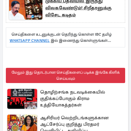
முக்கிய பதவியில் இருந்து
விலகவேண்டும்! சிறீதரனுக்கு
விசேட கடிதம்
செய்திகளை உடனுக்குடன் தெரிந்து கொள்ள IBC தமிழ்
WHATSAPP CHANNEL
இல் இணைந்து கொள்ளுங்கள்...
மேலும் இது தொடர்பான செய்திகளைப் படிக்க இங்கே கிளிக்
செய்யவும்
தொழிற்சங்க நடவடிக்கையில்
குதிக்கப்போகும் கிராம
உத்தியோகத்தர்கள்
ஆசிரியர் வெற்றிடங்களுக்கான
ஆட்சேர்ப்பு குறித்து பிரதமர்
வெளியிட்ட அறிவிப்பு