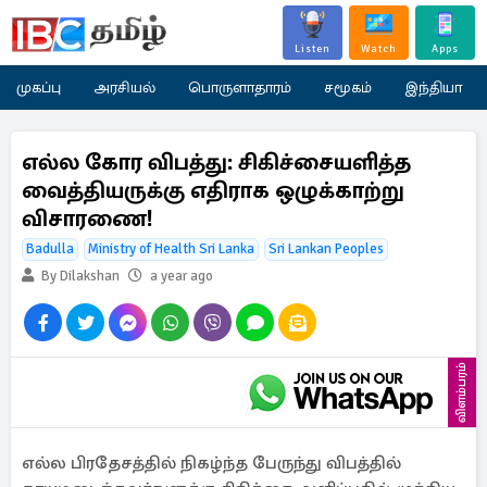
Listen
Watch
Apps
முகப்பு
அரசியல்
பொருளாதாரம்
சமூகம்
இந்தியா
எல்ல கோர விபத்து: சிகிச்சையளித்த
வைத்தியருக்கு எதிராக ஒழுக்காற்று
விசாரணை!
Badulla
Ministry of Health Sri Lanka
Sri Lankan Peoples
By Dilakshan
a year ago
விளம்பரம்
எல்ல பிரதேசத்தில் நிகழ்ந்த பேருந்து விபத்தில்