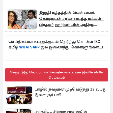
இறுதி யுத்தத்தில் வெள்ளைக்
கொடியுடன் சரணடைந்த மக்கள் -
பிரதமர் ஹரிணியின் அதிரடி
அறிவிப்பு
செய்திகளை உடனுக்குடன் தெரிந்து கொள்ள IBC
தமிழ்
WHATSAPP
இல் இணைந்து கொள்ளுங்கள்...!
மேலும் இது தொடர்பான செய்திகளைப் படிக்க இங்கே கிளிக்
செய்யவும்
யாழில் தவறான முடிவெடுத்து 19 வயது
இளைஞர் பலி!
குருவிட்ட சிறைச்சாலையில்