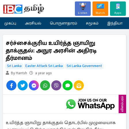
Listen
Watch
Apps
முகப்பு
அரசியல்
பொருளாதாரம்
சமூகம்
இந்தியா
சர்ச்சைக்குரிய உயிர்த்த ஞாயிறு
தாக்குதல்: அநுர அரசின் அதிரடி
தீர்மானம்
Sri Lanka
Easter Attack Sri Lanka
Sri Lanka Government
By Harrish
a year ago
விளம்பரம்
உயிர்த்த ஞாயிறு தாக்குதல் தொடர்பில் முழுமையாக