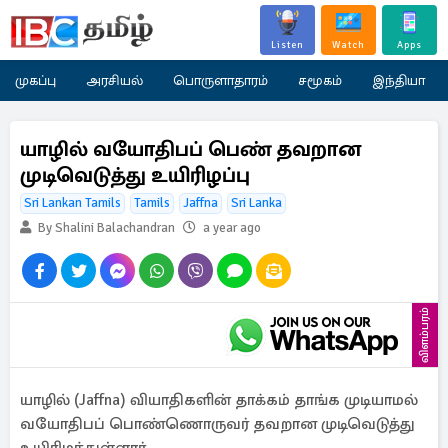
Listen
Watch
Apps
முகப்பு
அரசியல்
பொருளாதாரம்
சமூகம்
இந்தியா
யாழில் வயோதிபப் பெண் தவறான
முடிவெடுத்து உயிரிழப்பு
Sri Lankan Tamils
Tamils
Jaffna
Sri Lanka
By Shalini Balachandran
a year ago
விளம்பரம்
யாழில் (Jaffna) வியாதிகளின் தாக்கம் தாங்க முடியாமல்
வயோதிபப் பொண்ணொருவர் தவறான முடிவெடுத்து