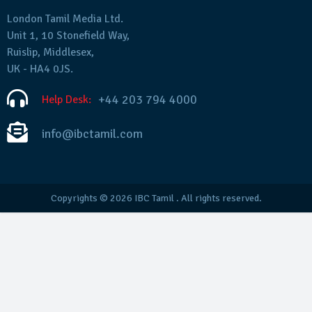
London Tamil Media Ltd.
Unit 1, 10 Stonefield Way,
Ruislip, Middlesex,
UK - HA4 0JS.
+44 203 794 4000
Help Desk:
info@ibctamil.com
Copyrights © 2026
IBC Tamil
. All rights reserved.