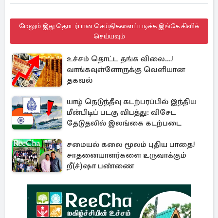
மேலும் இது தொடர்பான செய்திகளைப் படிக்க இங்கே கிளிக்
செய்யவும்
உச்சம் தொட்ட தங்க விலை...!
வாங்கவுள்ளோருக்கு வெளியான
தகவல்
யாழ் நெடுந்தீவு கடற்பரப்பில் இந்திய
மீன்பிடிப் படகு விபத்து: விசேட
தேடுதலில் இலங்கை கடற்படை
சமையல் கலை மூலம் புதிய பாதை!
சாதனையாளர்களை உருவாக்கும்
றீ(ச்)ஷா பண்ணை