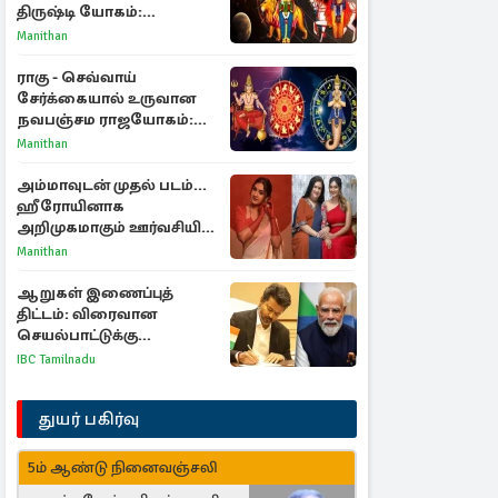
திருஷ்டி யோகம்:
அதிர்ஷ்டம் பெறும் டாப் 3
Manithan
ராசிகள்!
ராகு - செவ்வாய்
சேர்க்கையால் உருவான
நவபஞ்சம ராஜயோகம்:
அதிர்ஷ்டம் பெறும் 3
Manithan
ராசிகள்!
அம்மாவுடன் முதல் படம்...
ஹீரோயினாக
அறிமுகமாகும் ஊர்வசியின்
மகள் தேஜலட்சுமி!
Manithan
ஆறுகள் இணைப்புத்
திட்டம்: விரைவான
செயல்பாட்டுக்கு
பிரதமருக்கு முதலமைச்சர்
IBC Tamilnadu
கடிதம்
துயர் பகிர்வு
5ம் ஆண்டு நினைவஞ்சலி