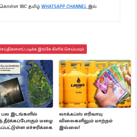
 கொள்ள IBC தமிழ்
WHATSAPP CHANNEL
இல்
ய்திகளைப் படிக்க இங்கே கிளிக் செய்யவும்
் பல இடங்களில்
லாக்ஃப்ஸ் எரிவாயு
் தீர்க்கப்போகும் மழை
விலைகளிலும் மாற்றம்
்கப்பட்டுள்ள எச்சரிக்கை
இல்லை!