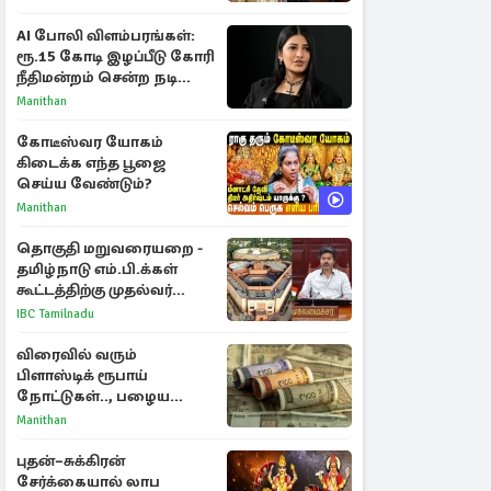
AI போலி விளம்பரங்கள்:
ரூ.15 கோடி இழப்பீடு கோரி
நீதிமன்றம் சென்ற நடிகை
ஸ்ருதி ஹாசன்!
Manithan
கோடீஸ்வர யோகம்
கிடைக்க எந்த பூஜை
செய்ய வேண்டும்?
Manithan
தொகுதி மறுவரையறை -
தமிழ்நாடு எம்.பி.க்கள்
கூட்டத்திற்கு முதல்வர்
விஜய் அழைப்பு
IBC Tamilnadu
விரைவில் வரும்
பிளாஸ்டிக் ரூபாய்
நோட்டுகள்.., பழைய
காகித நோட்டுகள்
Manithan
செல்லுமா?
புதன்–சுக்கிரன்
சேர்க்கையால் லாப