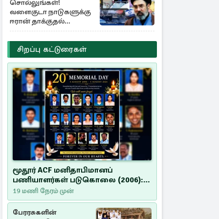
சொல்லுங்கள்!
வளைகுடா நாடுகளுக்கு
ஈரான் தாக்குதல்
எச்சரிக்கை
சிறப்பு கட்டுரைகள்
மூதூர் ACF மனிதாபிமானப்
பணியாளர்கள் படுகொலை (2006):
20 ஆண்டுகளாகியும் நீதி
19 மணி நேரம் முன்
மறுக்கப்பட்ட மனிதாபிமானப்
பேரவலம்
பேரரசுகளின்