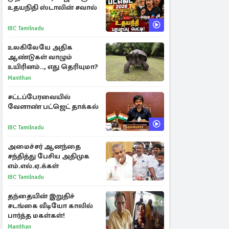
உதயநிதி ஸ்டாலின் சவால்
IBC Tamilnadu
உலகிலேயே அதிக
ஆண்டுகள் வாழும்
உயிரினம்.., எது தெரியுமா?
Manithan
சட்டப்பேரவையில்
வேளாண் பட்ஜெட் தாக்கல்
IBC Tamilnadu
அமைச்சர் ஆனந்தை
சந்தித்து பேசிய அதிமுக
எம்.எல்.ஏ.க்கள்
IBC Tamilnadu
தந்தையின் இறுதிச்
சடங்கை வீடியோ காலில்
பார்த்த மகள்கள்!
Manithan