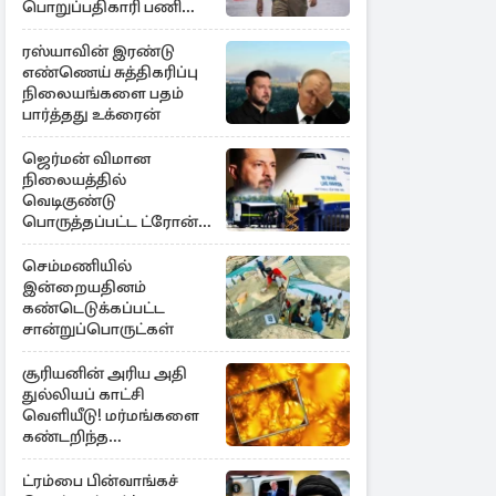
பொறுப்பதிகாரி பணி
இடைநீக்கம்
ரஸ்யாவின் இரண்டு
எண்ணெய் சுத்திகரிப்பு
நிலையங்களை பதம்
பார்த்தது உக்ரைன்
ஜெர்மன் விமான
நிலையத்தில்
வெடிகுண்டு
பொருத்தப்பட்ட ட்ரோன்!
தப்பியது உக்ரைன்
விமானம்
செம்மணியில்
இன்றையதினம்
கண்டெடுக்கப்பட்ட
சான்றுப்பொருட்கள்
சூரியனின் அரிய அதி
துல்லியப் காட்சி
வெளியீடு! மர்மங்களை
கண்டறிந்த
விஞ்ஞானிகள்
ட்ரம்பை பின்வாங்கச்