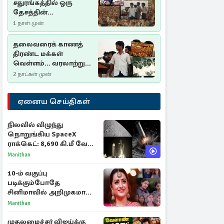
சதுரங்கத்தில் ஒரு
தேசத்தின்
தீர்க்கதரிசனம் :
1 நாள் முன்
சுதுமலை பிரகடனம்
ஒரு வரலாற்றுப் பாடம்
தலைவரைக் காணத்
திரண்ட மக்கள்
வெள்ளம்... வரலாற்றுச்
சிறப்புமிக்க சுதுமலைப்
2 நாட்கள் முன்
பிரகடனம்…
ஏனைய செய்திகள்
நிலவில் விழுந்து
நொறுங்கிய SpaceX
ராக்கெட்: 8,690 கி.மீ வேக
மோதலால் உருவான புதிய
Manithan
பள்ளம்!
10-ம் வகுப்பு
படிக்கும்போதே
சினிமாவில் அறிமுகமான
த்ரிஷா! உண்மையை
Manithan
பகிர்ந்த இயக்குநர் பிரவீன்
காந்தி
முதலமைச்சர் விஜய்க்கு