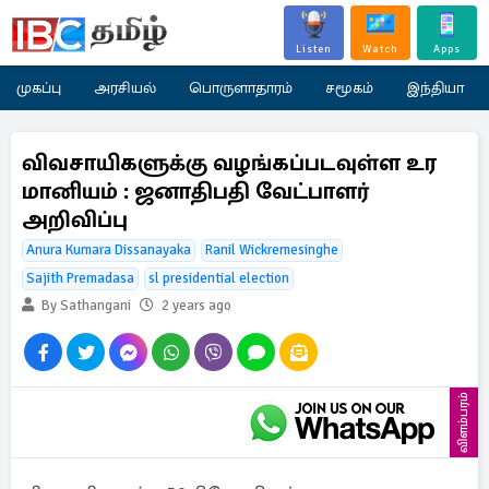
Listen
Watch
Apps
முகப்பு
அரசியல்
பொருளாதாரம்
சமூகம்
இந்தியா
விவசாயிகளுக்கு வழங்கப்படவுள்ள உர
மானியம் : ஜனாதிபதி வேட்பாளர்
அறிவிப்பு
Anura Kumara Dissanayaka
Ranil Wickremesinghe
Sajith Premadasa
sl presidential election
By Sathangani
2 years ago
விளம்பரம்