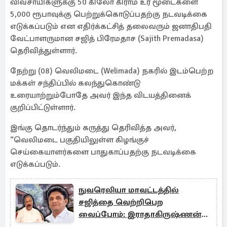
விவசாயிகளுக்கு 50 கிலோ கிராம் உர மூடைகளை
5,000 ரூபாவுக்கு பெற்றுக்கொடுப்பதற்கு நடவடிக்கை
எடுக்கப்படும் என எதிர்க்கட்சித் தலைவரும் ஜனாதிபதி
வேட்பாளருமான சஜித் பிரேமதாச (Sajith Premadasa)
தெரிவித்துள்ளார்.
நேற்று (08) வெலிமடை (Welimada) நகரில் இடம்பெற்ற
மக்கள் சந்திப்பில் கலந்துகொண்டு
உரையாற்றும்போதே அவர் இந்த விடயத்தினைக்
குறிப்பிட்டுள்ளார்.
இங்கு தொடர்ந்தும் கருத்து தெரிவித்த அவர்,
“வெலிமடை பகுதியிலுள்ள கிழங்குச்
செய்கையாளர்களை பாதுகாப்பதற்கு நடவடிக்கை
எடுக்கப்படும்.
நுவரெலியா மாவட்டத்தில்
சஜித்தை வெற்றிபெற
வைப்போம்: இராதாகிருஷ்ணன்
எம்.பி சூளுரை