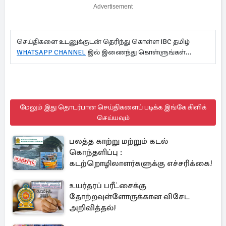
Advertisement
செய்திகளை உடனுக்குடன் தெரிந்து கொள்ள IBC தமிழ்
WHATSAPP CHANNEL
இல் இணைந்து கொள்ளுங்கள்...
மேலும் இது தொடர்பான செய்திகளைப் படிக்க இங்கே கிளிக்
செய்யவும்
பலத்த காற்று மற்றும் கடல்
கொந்தளிப்பு :
கடற்றொழிலாளர்களுக்கு எச்சரிக்கை!
உயர்தரப் பரீட்சைக்கு
தோற்றவுள்ளோருக்கான விசேட
அறிவித்தல்!