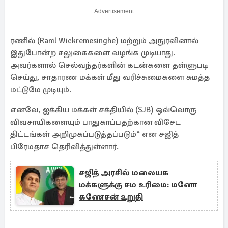
Advertisement
ரணில் (Ranil Wickremesinghe) மற்றும் அநுரவினால்
இதுபோன்ற சலுகைகளை வழங்க முடியாது.
அவர்களால் செல்வந்தர்களின் கடன்களை தள்ளுபடி
செய்து, சாதாரண மக்கள் மீது வரிச்சுமைகளை சுமத்த
மட்டுமே முடியும்.
எனவே, ஐக்கிய மக்கள் சக்தியில் (SJB) ஒவ்வொரு
விவசாயிகளையும் பாதுகாப்பதற்கான விசேட
திட்டங்கள் அறிமுகப்படுத்தப்படும்“ என சஜித்
பிரேமதாச தெரிவித்துள்ளார்.
சஜித் அரசில் மலையக
மக்களுக்கு சம உரிமை: மனோ
கணேசன் உறுதி