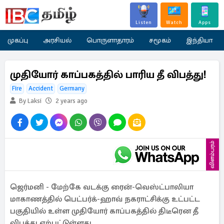
Listen
Watch
Apps
முகப்பு
அரசியல்
பொருளாதாரம்
சமூகம்
இந்தியா
முதியோர் காப்பகத்தில் பாரிய தீ விபத்து!
Fire
Accident
Germany
By Laksi
2 years ago
விளம்பரம்
ஜெர்மனி - மேற்கே வடக்கு ரைன்-வெஸ்ட்பாலியா
மாகாணத்தில் பெட்பர்க்-ஹாவ் நகராட்சிக்கு உட்பட்ட
பகுதியில் உள்ள முதியோர் காப்பகத்தில் திடீரென தீ
விபத்து ஏற்பட்டுள்ளது.