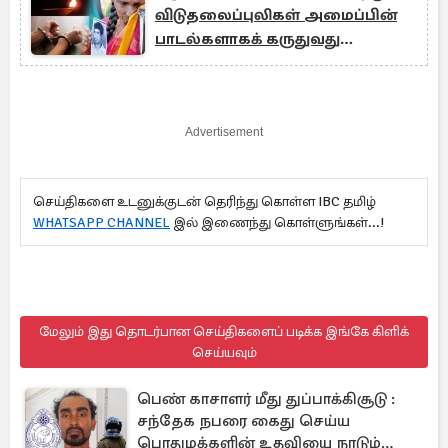
விடுதலைப்புலிகள் அமைப்பின்
பாடல்களாகக் கருதுவது
சரியானதா!
Advertisement
செய்திகளை உடனுக்குடன் தெரிந்து கொள்ள IBC தமிழ்
WHATSAPP CHANNEL
இல் இணைந்து கொள்ளுங்கள்...!
மேலும் இது தொடர்பான செய்திகளைப் படிக்க இங்கே கிளிக்
செய்யவும்
பெண் காசாளர் மீது துப்பாக்கிசூடு :
சந்தேக நபரை கைது செய்ய
பொதுமக்களின் உதவியை நாடும்