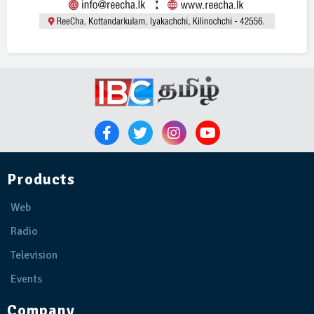
Products
Web
Radio
Television
Events
Company