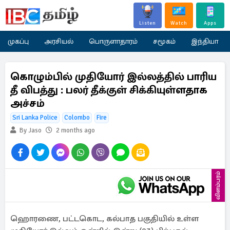
Listen
Watch
Apps
முகப்பு
அரசியல்
பொருளாதாரம்
சமூகம்
இந்தியா
கொழும்பில் முதியோர் இல்லத்தில் பாரிய
தீ விபத்து : பலர் தீக்குள் சிக்கியுள்ளதாக
அச்சம்
Sri Lanka Police
Colombo
Fire
By Jaso
2 months ago
விளம்பரம்
ஹொரணை, பட்டகொட, கல்பாத பகுதியில் உள்ள