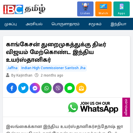
Listen
Watch
Apps
முகப்பு
அரசியல்
பொருளாதாரம்
சமூகம்
இந்தியா
காங்கேசன் துறைமுகத்துக்கு திடீர்
விஜயம் மேற்கொண்ட இந்திய
உயர்ஸ்தானிகர்
Jaffna
Indian High Commissioner Santosh Jha
By Kajinthan
2 months ago
விளம்பரம்
இலங்கைக்கான இந்திய உயர்ஸ்தானிகர்சந்தோஷ் ஜா