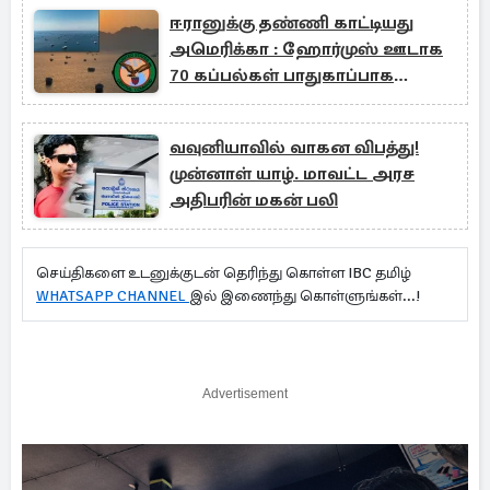
ஈரானுக்கு தண்ணி காட்டியது
அமெரிக்கா : ஹோர்முஸ் ஊடாக
70 கப்பல்கள் பாதுகாப்பாக
வெளியேற்றம்
வவுனியாவில் வாகன விபத்து!
முன்னாள் யாழ். மாவட்ட அரச
அதிபரின் மகன் பலி
செய்திகளை உடனுக்குடன் தெரிந்து கொள்ள IBC தமிழ்
WHATSAPP CHANNEL
இல் இணைந்து கொள்ளுங்கள்...!
Advertisement