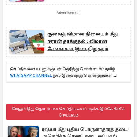
Advertisement
குவைத் விமான நிலையம் மீது
ஈரான் தாக்குதல் : விமான
சேவைகள் இடைநிறுத்தம்
செய்திகளை உடனுக்குடன் தெரிந்து கொள்ள IBC தமிழ்
WHATSAPP CHANNEL
இல் இணைந்து கொள்ளுங்கள்...!
மேலும் இது தொடர்பான செய்திகளைப் படிக்க இங்கே கிளிக்
செய்யவும்
ரஷ்யா மீது புதிய பொருளாதாரத் தடை!
அமெரிக்க செனட் சபை ஒப்புதல்