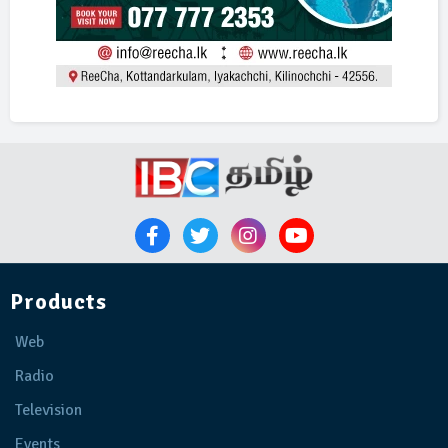
Products
Web
Radio
Television
Events