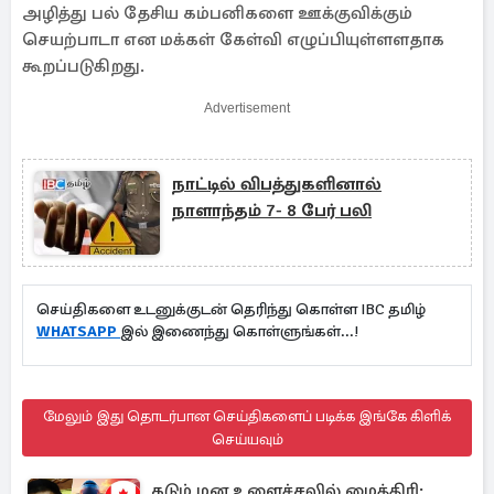
அழித்து பல் தேசிய கம்பனிகளை ஊக்குவிக்கும்
செயற்பாடா என மக்கள் கேள்வி எழுப்பியுள்ளளதாக
கூறப்படுகிறது.
Advertisement
நாட்டில் விபத்துகளினால்
நாளாந்தம் 7- 8 பேர் பலி
செய்திகளை உடனுக்குடன் தெரிந்து கொள்ள IBC தமிழ்
WHATSAPP
இல் இணைந்து கொள்ளுங்கள்...!
மேலும் இது தொடர்பான செய்திகளைப் படிக்க இங்கே கிளிக்
செய்யவும்
கடும் மன உளைச்சலில் மைத்திரி: