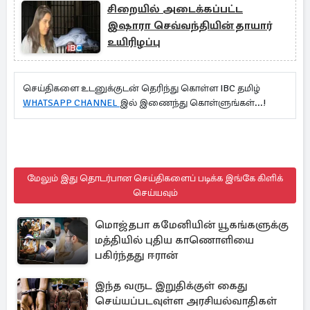
சிறையில் அடைக்கப்பட்ட
இஷாரா செவ்வந்தியின் தாயார்
உயிரிழப்பு
செய்திகளை உடனுக்குடன் தெரிந்து கொள்ள IBC தமிழ்
WHATSAPP CHANNEL
இல் இணைந்து கொள்ளுங்கள்...!
மேலும் இது தொடர்பான செய்திகளைப் படிக்க இங்கே கிளிக்
செய்யவும்
மொஜ்தபா கமேனியின் யூகங்களுக்கு
மத்தியில் புதிய காணொளியை
பகிர்ந்தது ஈரான்
இந்த வருட இறுதிக்குள் கைது
செய்யப்படவுள்ள அரசியல்வாதிகள்