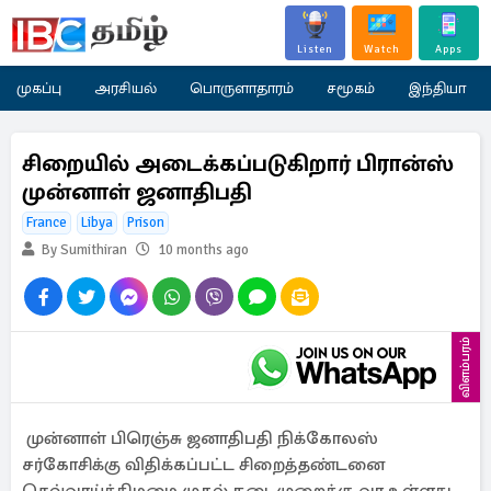
Listen
Watch
Apps
முகப்பு
அரசியல்
பொருளாதாரம்
சமூகம்
இந்தியா
சிறையில் அடைக்கப்படுகிறார் பிரான்ஸ்
முன்னாள் ஜனாதிபதி
France
Libya
Prison
By Sumithiran
10 months ago
விளம்பரம்
முன்னாள் பிரெஞ்சு ஜனாதிபதி நிக்கோலஸ்
சர்கோசிக்கு விதிக்கப்பட்ட சிறைத்தண்டனை