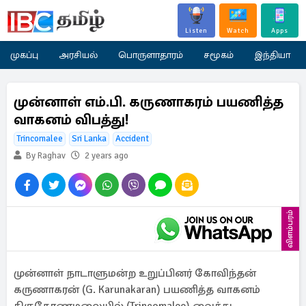
Listen
Watch
Apps
முகப்பு
அரசியல்
பொருளாதாரம்
சமூகம்
இந்தியா
முன்னாள் எம்.பி. கருணாகரம் பயணித்த
வாகனம் விபத்து!
Trincomalee
Sri Lanka
Accident
By Raghav
2 years ago
விளம்பரம்
முன்னாள் நாடாளுமன்ற உறுப்பினர் கோவிந்தன்
கருணாகரன் (G. Karunakaran) பயணித்த வாகனம்