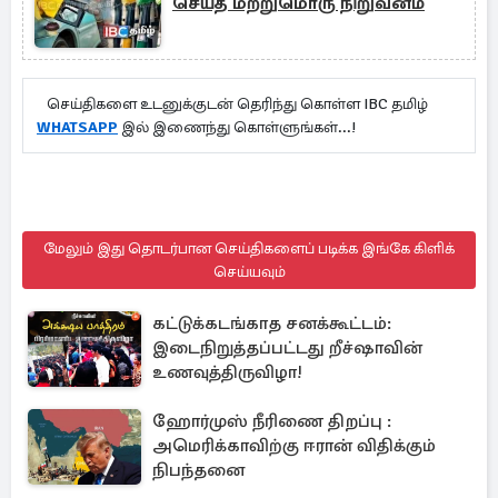
செய்த மற்றுமொரு நிறுவனம்
செய்திகளை உடனுக்குடன் தெரிந்து கொள்ள IBC தமிழ்
WHATSAPP
இல் இணைந்து கொள்ளுங்கள்...!
மேலும் இது தொடர்பான செய்திகளைப் படிக்க இங்கே கிளிக்
செய்யவும்
கட்டுக்கடங்காத சனக்கூட்டம்:
இடைநிறுத்தப்பட்டது றீச்ஷாவின்
உணவுத்திருவிழா!
ஹோர்முஸ் நீரிணை திறப்பு :
அமெரிக்காவிற்கு ஈரான் விதிக்கும்
நிபந்தனை