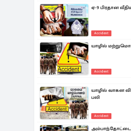
ஏ-9 பிரதான வீதியி
Accident
யாழில் மற்றுமொர
Accident
யாழில் வாகன விப
பலி
Accident
அம்பாந்தோட்டைய