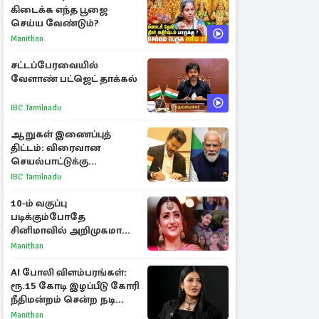
கிடைக்க எந்த பூஜை
செய்ய வேண்டும்?
Manithan
சட்டப்பேரவையில்
வேளாண் பட்ஜெட் தாக்கல்
IBC Tamilnadu
ஆறுகள் இணைப்புத்
திட்டம்: விரைவான
செயல்பாட்டுக்கு
பிரதமருக்கு முதலமைச்சர்
IBC Tamilnadu
கடிதம்
10-ம் வகுப்பு
படிக்கும்போதே
சினிமாவில் அறிமுகமான
த்ரிஷா! உண்மையை
Manithan
பகிர்ந்த இயக்குநர் பிரவீன்
காந்தி
AI போலி விளம்பரங்கள்:
ரூ.15 கோடி இழப்பீடு கோரி
நீதிமன்றம் சென்ற நடிகை
ஸ்ருதி ஹாசன்!
Manithan