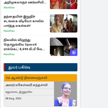
அறிமுகமாகும் ஊர்வசியின்
மகள் தேஜலட்சுமி!
Manithan
தந்தையின் இறுதிச்
சடங்கை வீடியோ காலில்
பார்த்த மகள்கள்!
Manithan
நிலவில் விழுந்து
நொறுங்கிய SpaceX
ராக்கெட்: 8,690 கி.மீ வேக
மோதலால் உருவான புதிய
Manithan
பள்ளம்!
துயர் பகிர்வு
5ம் ஆண்டு நினைவஞ்சலி
அமரர் மகேஸ்வரி கந்தசாமி
சுதுமலை, இணுவில்
08 Aug, 2021