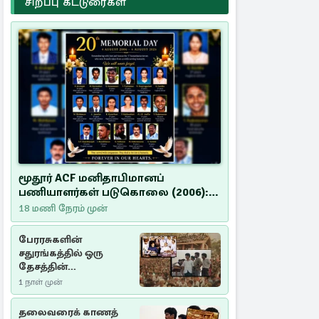
சிறப்பு கட்டுரைகள்
மூதூர் ACF மனிதாபிமானப்
பணியாளர்கள் படுகொலை (2006):
20 ஆண்டுகளாகியும் நீதி
18 மணி நேரம் முன்
மறுக்கப்பட்ட மனிதாபிமானப்
பேரவலம்
பேரரசுகளின்
சதுரங்கத்தில் ஒரு
தேசத்தின்
தீர்க்கதரிசனம் :
1 நாள் முன்
சுதுமலை பிரகடனம்
ஒரு வரலாற்றுப் பாடம்
தலைவரைக் காணத்