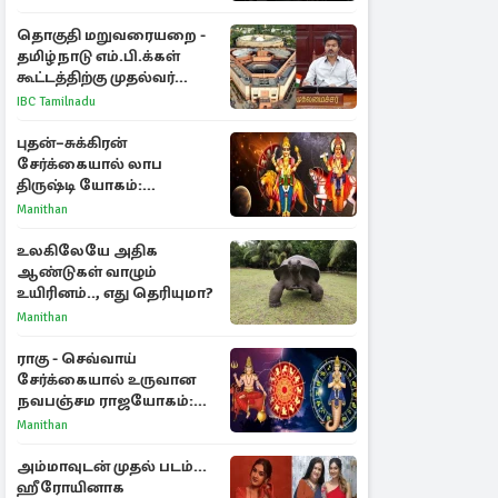
தொகுதி மறுவரையறை -
தமிழ்நாடு எம்.பி.க்கள்
கூட்டத்திற்கு முதல்வர்
விஜய் அழைப்பு
IBC Tamilnadu
புதன்–சுக்கிரன்
சேர்க்கையால் லாப
திருஷ்டி யோகம்:
அதிர்ஷ்டம் பெறும் டாப் 3
Manithan
ராசிகள்!
உலகிலேயே அதிக
ஆண்டுகள் வாழும்
உயிரினம்.., எது தெரியுமா?
Manithan
ராகு - செவ்வாய்
சேர்க்கையால் உருவான
நவபஞ்சம ராஜயோகம்:
அதிர்ஷ்டம் பெறும் 3
Manithan
ராசிகள்!
அம்மாவுடன் முதல் படம்...
ஹீரோயினாக