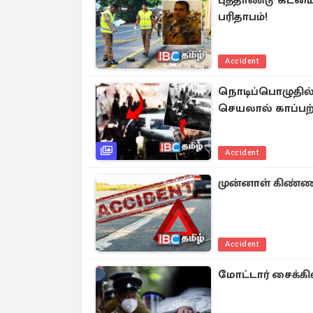
புத்தாண்டு கடமைய
பரிதாபம்!
Accident
நொடிப்பொழுதில் த
செயலால் காப்பற்
Accident
முன்னாள் கிண்ணி
Accident
மோட்டார் சைக்கி