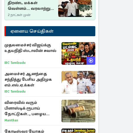
திரண்ட மக்கள்
வெள்ளம்... வரலாற்றுச்
சிறப்புமிக்க சுதுமலைப்
2 நாட்கள் முன்
பிரகடனம்…
ஏனைய செய்திகள்
முதலமைச்சர் விஜய்க்கு
உதயநிதி ஸ்டாலின் சவால்
IBC Tamilnadu
அமைச்சர் ஆனந்தை
சந்தித்து பேசிய அதிமுக
எம்.எல்.ஏ.க்கள்
IBC Tamilnadu
விரைவில் வரும்
பிளாஸ்டிக் ரூபாய்
நோட்டுகள்.., பழைய
காகித நோட்டுகள்
Manithan
செல்லுமா?
கோடீஸ்வர யோகம்