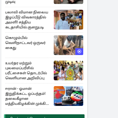
முடிவு
பலாலி விமான நிலைய
இழப்பீடு விவகாரத்தில்
அமளி! சத்திய
கடதாசியில் குளறுபடி
கொழும்பில்
வெளிநாட்டவர் ஒருவர்
கைது
உயர்தர மற்றும்
புலமைப்பரிசில்
பரீட்சைகள் தொடர்பில்
வெளியான அறிவிப்பு
ஈரான் - ஓமான்
இறுதிக்கட்ட ஒப்பந்தம்!
தலைகீழான
மத்தியகிழக்கின் முக்கிய
பங்கு குறியீடுகள்