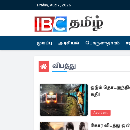
Friday, Aug 7, 2026
முகப்பு
அரசியல்
பொருளாதாரம்
ச
விபத்து
ஓடும் தொடருந்தில
கதி!
Accident
கோர விபத்து ஒன