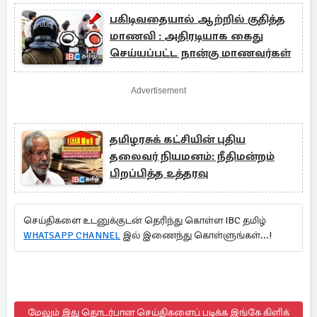
பகிடிவதையால் ஆற்றில் குதித்த
மாணவி : அதிரடியாக கைது
செய்யப்பட்ட நான்கு மாணவர்கள்
Advertisement
தமிழரசுக் கட்சியின் புதிய
தலைவர் நியமனம்: நீதிமன்றம்
பிறப்பித்த உத்தரவு
செய்திகளை உடனுக்குடன் தெரிந்து கொள்ள IBC தமிழ்
WHATSAPP CHANNEL
இல் இணைந்து கொள்ளுங்கள்...!
மேலும் இது தொடர்பான செய்திகளைப் படிக்க இங்கே கிளிக்