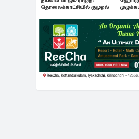
தயவில் வாழும் ராஜித!
ஹோர்ம
தொலைக்காட்சியில் குமுறல்
முழுக்கட
கொண்டு