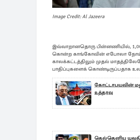
Image Credit: Al Jazeera
இவ்வாறானதொரு பின்னணியில், 1,000-
கொன்ற காங்கோவின் எபோலா நோய்ப
காலக்கட்டத்திலும் முதல் மாதத்தில
பாதிப்புகளைக் கொண்டிருப்பதாக உலக
கோட்டாபயவின் மனு
உத்தரவு
தெல்தெனிய யுவதி