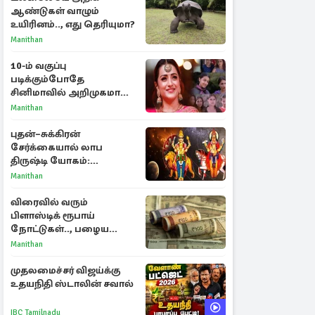
ஆண்டுகள் வாழும்
உயிரினம்.., எது தெரியுமா?
Manithan
10-ம் வகுப்பு
படிக்கும்போதே
சினிமாவில் அறிமுகமான
த்ரிஷா! உண்மையை
Manithan
பகிர்ந்த இயக்குநர் பிரவீன்
காந்தி
புதன்–சுக்கிரன்
சேர்க்கையால் லாப
திருஷ்டி யோகம்:
அதிர்ஷ்டம் பெறும் டாப் 3
Manithan
ராசிகள்!
விரைவில் வரும்
பிளாஸ்டிக் ரூபாய்
நோட்டுகள்.., பழைய
காகித நோட்டுகள்
Manithan
செல்லுமா?
முதலமைச்சர் விஜய்க்கு
உதயநிதி ஸ்டாலின் சவால்
IBC Tamilnadu