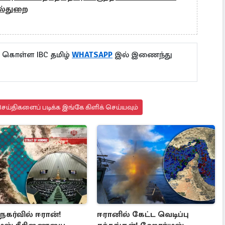
ல்துறை
ு கொள்ள IBC தமிழ்
WHATSAPP
இல் இணைந்து
ய்திகளைப் படிக்க இங்கே கிளிக் செய்யவும்
 நகர்வில் ஈரான்!
ஈரானில் கேட்ட வெடிப்பு