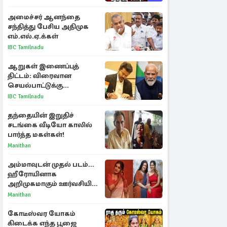
அமைச்சர் ஆனந்தை
சந்தித்து பேசிய அதிமுக
எம்.எல்.ஏ.க்கள்
IBC Tamilnadu
ஆறுகள் இணைப்புத்
திட்டம்: விரைவான
செயல்பாட்டுக்கு
பிரதமருக்கு முதலமைச்சர்
IBC Tamilnadu
கடிதம்
தந்தையின் இறுதிச்
சடங்கை வீடியோ காலில்
பார்த்த மகள்கள்!
Manithan
அம்மாவுடன் முதல் படம்...
ஹீரோயினாக
அறிமுகமாகும் ஊர்வசியின்
மகள் தேஜலட்சுமி!
Manithan
கோடீஸ்வர யோகம்
கிடைக்க எந்த பூஜை