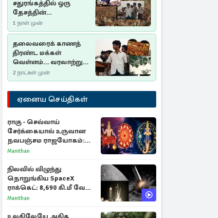
சதுரங்கத்தில் ஒரு
தேசத்தின்
தீர்க்கதரிசனம் :
1 நாள் முன்
சுதுமலை பிரகடனம்
ஒரு வரலாற்றுப் பாடம்
தலைவரைக் காணத்
திரண்ட மக்கள்
வெள்ளம்... வரலாற்றுச்
சிறப்புமிக்க சுதுமலைப்
2 நாட்கள் முன்
பிரகடனம்…
ஏனைய செய்திகள்
ராகு - செவ்வாய்
சேர்க்கையால் உருவான
நவபஞ்சம ராஜயோகம்:
அதிர்ஷ்டம் பெறும் 3
Manithan
ராசிகள்!
நிலவில் விழுந்து
நொறுங்கிய SpaceX
ராக்கெட்: 8,690 கி.மீ வேக
மோதலால் உருவான புதிய
Manithan
பள்ளம்!
உலகிலேயே அதிக