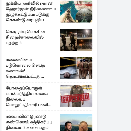
முக்கிய நகர்வில் ஈரான்!
ஹோர்முஸ் நீரிணையை
முழுக்கட்டுப்பாட்டுக்கு
கொண்டு வர புதிய
சட்டமூலம்
கொழும்பு மெகசின்
சிறைச்சாலையில்
பதற்றம்
மனைவியை
படுகொலை செய்த
கணவன்!
தொடங்கப்பட்டது
விசாரணை
போதைப்பொருள்
பயன்படுத்திய காவல்
நிலையப்
பொறுப்பதிகாரி பணி
இடைநீக்கம்
ரஸ்யாவின் இரண்டு
எண்ணெய் சுத்திகரிப்பு
நிலையங்களை பதம்