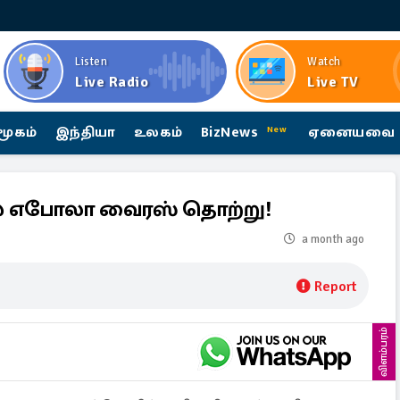
Listen
Watch
Live Radio
Live TV
மூகம்
இந்தியா
உலகம்
BizNews
ஏனையவை
New
ல் எபோலா வைரஸ் தொற்று!
a month ago
Report
விளம்பரம்