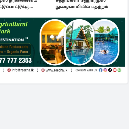
ுஸ் நீரிணையை
சத்தங்கள்! ஹோர்முஸ்
்டுப்பாட்டுக்கு
நுழைவாயிலில் பதற்றம்
 வர புதிய சட்டமூலம்