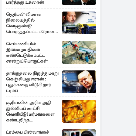
பார்த்தது உக்ரைன்
ஜெர்மன் விமான
நிலையத்தில்
வெடிகுண்டு
பொருத்தப்பட்ட ட்ரோன்!
தப்பியது உக்ரைன்
விமானம்
செம்மணியில்
இன்றையதினம்
கண்டெடுக்கப்பட்ட
சான்றுப்பொருட்கள்
தாக்குதலை நிறுத்துமாறு
கெஞ்சியது ஈரான் :
புதுக்கதை விடுகிறார்
ட்ரம்ப்
சூரியனின் அரிய அதி
துல்லியப் காட்சி
வெளியீடு! மர்மங்களை
கண்டறிந்த
விஞ்ஞானிகள்
ட்ரம்பை பின்வாங்கச்