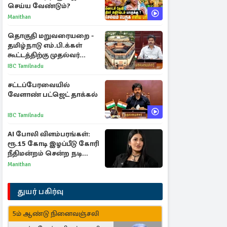
செய்ய வேண்டும்?
Manithan
தொகுதி மறுவரையறை -
தமிழ்நாடு எம்.பி.க்கள்
கூட்டத்திற்கு முதல்வர்
விஜய் அழைப்பு
IBC Tamilnadu
சட்டப்பேரவையில்
வேளாண் பட்ஜெட் தாக்கல்
IBC Tamilnadu
AI போலி விளம்பரங்கள்:
ரூ.15 கோடி இழப்பீடு கோரி
நீதிமன்றம் சென்ற நடிகை
ஸ்ருதி ஹாசன்!
Manithan
துயர் பகிர்வு
5ம் ஆண்டு நினைவஞ்சலி