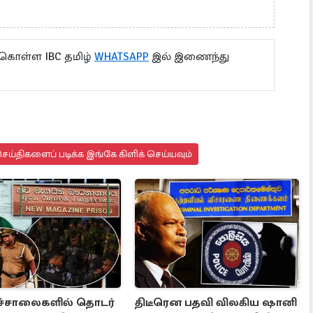
 கொள்ள IBC தமிழ்
WHATSAPP
இல் இணைந்து
ய்திகளைப் படிக்க இங்கே கிளிக் செய்யவும்
ச்சாலைகளில் தொடர்
திடீரென பதவி விலகிய ஷானி