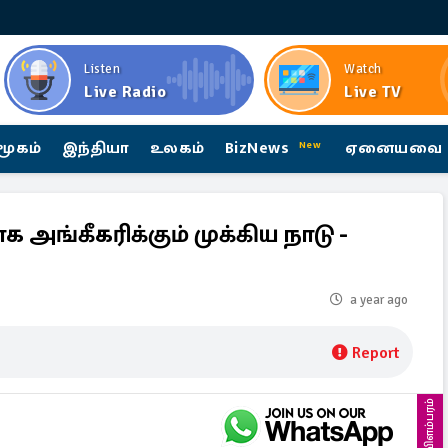
Listen
Watch
Live Radio
Live TV
மூகம்
இந்தியா
உலகம்
BizNews
ஏனையவை
New
அங்கீகரிக்கும் முக்கிய நாடு -
a year ago
Report
விளம்பரம்