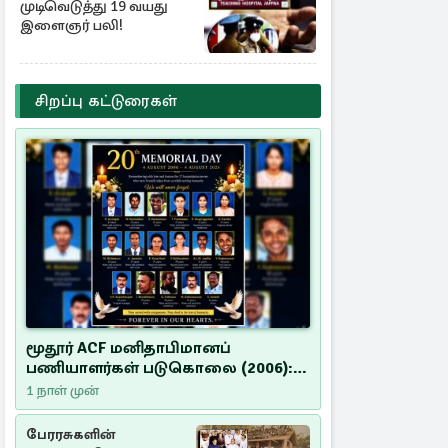
முடிவெடுத்து 19 வயது
இளைஞர் பலி!
சிறப்பு கட்டுரைகள்
மூதூர் ACF மனிதாபிமானப்
பணியாளர்கள் படுகொலை (2006):
20 ஆண்டுகளாகியும் நீதி
1 நாள் முன்
மறுக்கப்பட்ட மனிதாபிமானப்
பேரவலம்
பேரரசுகளின்