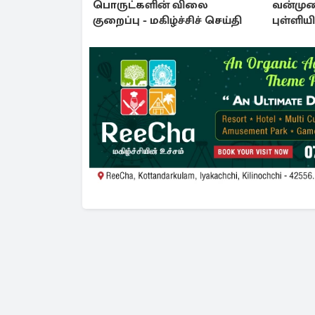
பொருட்களின் விலை
வன்முற
குறைப்பு - மகிழ்ச்சிச் செய்தி
புள்ளிய