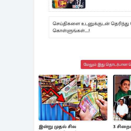
செய்திகளை உடனுக்குடன் தெரிந்து
கொள்ளுங்கள்...!
மேலும் இது தொடர்பான செ
இன்று முதல் சில
3 சிறை