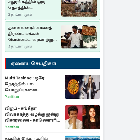
சதுரங்கத்தில் ஒரு
தேசத்தின்
தீர்க்கதரிசனம் :
2 நாட்கள் முன்
சுதுமலை பிரகடனம்
ஒரு வரலாற்றுப் பாடம்
தலைவரைக் காணத்
திரண்ட மக்கள்
வெள்ளம்... வரலாற்றுச்
சிறப்புமிக்க சுதுமலைப்
3 நாட்கள் முன்
பிரகடனம்…
ஏனைய செய்திகள்
Multi Tasking : ஒரே
நேரத்தில் பல
பொறுப்புகளை
கையாளும் டாப் 3 ராசிகள்!
Manithan
விஜய் - சங்கீதா
விவாகரத்து வழக்கு இன்று
விசாரணை - காணொளி
மூலம் ஆஜராக வாய்ப்பு
Manithan
உலகில் இந்த நகரில்