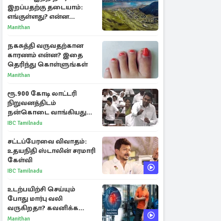
இறப்பதற்கு தடையாம்:
எங்குள்ளது? என்ன
காரணம் தெரியுமா?
Manithan
நகசுத்தி வருவதற்கான
காரணம் என்ன? இதை
தெரிந்து கொள்ளுங்கள்
Manithan
ரூ.900 கோடி லாட்டரி
நிறுவனத்திடம்
நன்கொடை வாங்கியது
ஏன்? உதயநிதி - ஆதவ்
IBC Tamilnadu
விவாதம்
சட்டப்பேரவை விவாதம்:
உதயநிதி ஸ்டாலின் சரமாரி
கேள்வி
IBC Tamilnadu
உடற்பயிற்சி செய்யும்
போது மார்பு வலி
வருகிறதா? கவனிக்க
வேண்டிய எச்சரிக்கை
Manithan