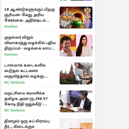
அறிகுறிகள்
18 ஆண்டுகளுக்குப் பிறகு
சூரியன்- கேது அரிய
சேர்க்கை: அதிர்ஷ்டம்
பெறும் 3 ராசிகள்!
Manithan
முதல்வர் விஜய்
விவாகரத்து வழக்கில் புதிய
திருப்பம் - வழக்கை வாபஸ்
பெற்ற சங்கீதா!
Manithan
டாஸ்மாக் கடைகளில்
கூடுதல் கட்டணம்
வசூலித்தால் வழக்கு:
சென்னை உயர்நீதிமன்றம்
IBC Tamilnadu
உத்தரவு
வறட்சியை சமாளிக்க
தமிழக அரசு ரூ.288.97
கோடி நிதி ஒதுக்கீடு -
வெளியான அரசாணை
IBC Tamilnadu
தினமும் ஒரு கப் கிராம்பு
நீர்.., கிடைக்கும்