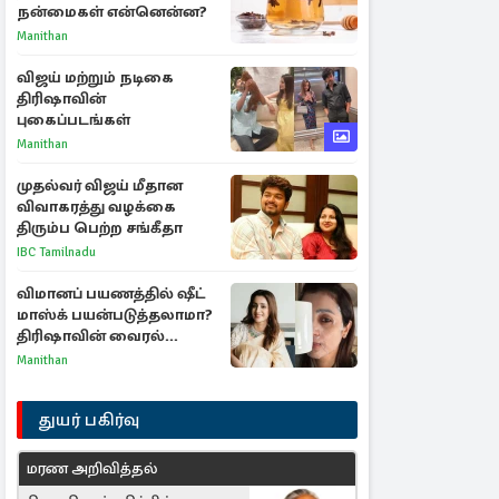
நன்மைகள் என்னென்ன?
Manithan
விஜய் மற்றும் நடிகை
திரிஷாவின்
புகைப்படங்கள்
Manithan
முதல்வர் விஜய் மீதான
விவாகரத்து வழக்கை
திரும்ப பெற்ற சங்கீதா
IBC Tamilnadu
விமானப் பயணத்தில் ஷீட்
மாஸ்க் பயன்படுத்தலாமா?
திரிஷாவின் வைரல்
செல்ஃபிக்கு மருத்துவர்
Manithan
விளக்கம்
துயர் பகிர்வு
மரண அறிவித்தல்