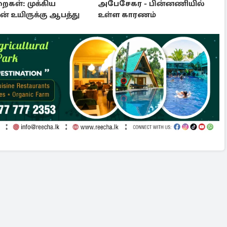
ைகள்: முக்கிய
அபேசேகர - பின்னணியில்
ின் உயிருக்கு ஆபத்து
உள்ள காரணம்