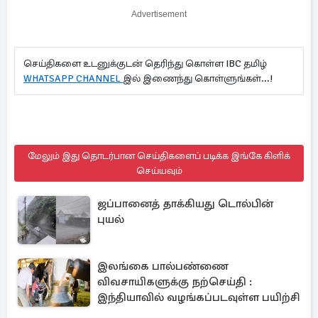
Advertisement
செய்திகளை உடனுக்குடன் தெரிந்து கொள்ள IBC தமிழ்
WHATSAPP CHANNEL
இல் இணைந்து கொள்ளுங்கள்...!
மேலும் இது தொடர்பான செய்திகளைப் படிக்க இங்கே கிளிக்
செய்யவும்
ஜப்பானைத் தாக்கியது டொல்பின்
புயல்
இலங்கை பால்பண்ணை
விவசாயிகளுக்கு நற்செய்தி :
இந்தியாவில் வழங்கப்படவுள்ள பயிற்சி