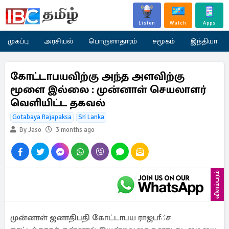
Listen
Watch
Apps
முகப்பு
அரசியல்
பொருளாதாரம்
சமூகம்
இந்தியா
கோட்டாபயவிற்கு அந்த அளவிற்கு
மூளை இல்லை : முன்னாள் செயலாளர்
வெளியிட்ட தகவல்
Gotabaya Rajapaksa
Sri Lanka
By Jaso
3 months ago
விளம்பரம்
முன்னாள் ஜனாதிபதி கோட்டாபய ராஜபf்ச