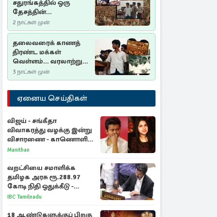
சதுரங்கத்தில் ஒரு
தேசத்தின்
தீர்க்கதரிசனம் :
2 நாட்கள் முன்
சுதுமலை பிரகடனம்
ஒரு வரலாற்றுப் பாடம்
தலைவரைக் காணத்
திரண்ட மக்கள்
வெள்ளம்... வரலாற்றுச்
சிறப்புமிக்க சுதுமலைப்
3 நாட்கள் முன்
பிரகடனம்…
ஏனைய செய்திகள்
விஜய் - சங்கீதா
விவாகரத்து வழக்கு இன்று
விசாரணை - காணொளி
மூலம் ஆஜராக வாய்ப்பு
Manithan
வறட்சியை சமாளிக்க
தமிழக அரசு ரூ.288.97
கோடி நிதி ஒதுக்கீடு -
வெளியான அரசாணை
IBC Tamilnadu
18 ஆண்டுகளுக்குப் பிறகு