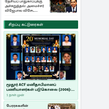
தேசியப் பாதுகாப்புக்கு
அச்சுறுத்தல்: அமைச்சர்
விஜேபால விசேட
அறிவிப்பு
சிறப்பு கட்டுரைகள்
மூதூர் ACF மனிதாபிமானப்
பணியாளர்கள் படுகொலை (2006):
20 ஆண்டுகளாகியும் நீதி
1 நாள் முன்
மறுக்கப்பட்ட மனிதாபிமானப்
பேரவலம்
பேரரசுகளின்