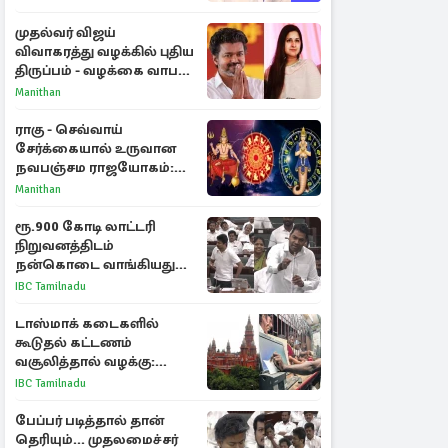
முதல்வர் விஜய்
விவாகரத்து வழக்கில் புதிய
திருப்பம் - வழக்கை வாபஸ்
பெற்ற சங்கீதா!
Manithan
ராகு - செவ்வாய்
சேர்க்கையால் உருவான
நவபஞ்சம ராஜயோகம்:
அதிர்ஷ்டம் பெறும் 3
Manithan
ராசிகள்!
ரூ.900 கோடி லாட்டரி
நிறுவனத்திடம்
நன்கொடை வாங்கியது
ஏன்? உதயநிதி - ஆதவ்
IBC Tamilnadu
விவாதம்
டாஸ்மாக் கடைகளில்
கூடுதல் கட்டணம்
வசூலித்தால் வழக்கு:
சென்னை உயர்நீதிமன்றம்
IBC Tamilnadu
உத்தரவு
பேப்பர் படித்தால் தான்
தெரியும்... முதலமைச்சர்