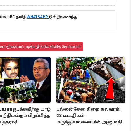
்ள IBC தமிழ்
WHATSAPP
இல் இணைந்து
ய்திகளைப் படிக்க இங்கே கிளிக் செய்யவும்
ய ராஜபக்சவிற்கு யாழ்
பல்லன்சேன சிறை கலவரம்!
் நீதிமன்றம் பிறப்பித்த
28 கைதிகள்
த்தரவு!
மருத்துவமனையில் அனுமதி