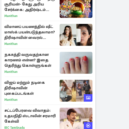
சூரியன்- கேது அரிய
சேர்க்கை: அதிர்ஷ்டம்
பெறும் 3 ராசிகள்!
Manithan
விமானப் பயணத்தில் ஷீட்
மாஸ்க் பயன்படுத்தலாமா?
திரிஷாவின் வைரல்
செல்ஃபிக்கு மருத்துவர்
Manithan
விளக்கம்
நகசுத்தி வருவதற்கான
காரணம் என்ன? இதை
தெரிந்து கொள்ளுங்கள்
Manithan
விஜய் மற்றும் நடிகை
திரிஷாவின்
புகைப்படங்கள்
Manithan
சட்டப்பேரவை விவாதம்:
உதயநிதி ஸ்டாலின் சரமாரி
கேள்வி
IBC Tamilnadu