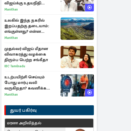
விஜய்க்கு உதயநிதி
ஸ்டாலின் பதிலடி
Manithan
உலகில் இந்த நகரில்
இறப்பதற்கு தடையாம்:
எங்குள்ளது? என்ன
காரணம் தெரியுமா?
Manithan
முதல்வர் விஜய் மீதான
விவாகரத்து வழக்கை
திரும்ப பெற்ற சங்கீதா
IBC Tamilnadu
உடற்பயிற்சி செய்யும்
போது மார்பு வலி
வருகிறதா? கவனிக்க
வேண்டிய எச்சரிக்கை
Manithan
அறிகுறிகள்
துயர் பகிர்வு
மரண அறிவித்தல்