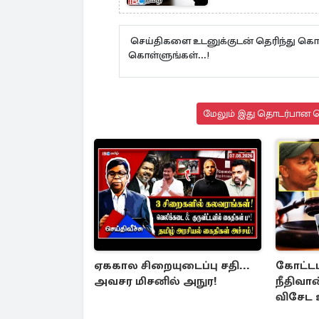
செய்திகளை உடனுக்குடன் தெரிந்து கொள
கொள்ளுங்கள்...!
மேலும் இது தொடர்பான செ
ஏககால சிறையுடைப்பு சதி...
கோட்டப
அவசர மிசனில் அநுர!
நீதிவான
விசேட உ