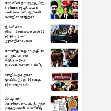
ஈரானின் தாக்குதலுக்கு
எதிராக சவூதியுடன்
பாகிஸ்தான் - துருக்கி
ஒன்றிணைந்தன
இலங்கை
சிறைச்சாலைகளில் 27
இந்தியர்கள்!
அச்சநிலையை
மையப்படுத்தி
ஜெயசங்கர் அறிக்கை
காவல்துறைமா அதிபர்
மற்றும் பிரதம
நீதியரசரின்
இல்லங்களை படம்பிடித்த
சந்தேக நபர் கைது!
யாழில் தவறான
முடிவெடுத்து 19 வயது
இளைஞர் பலி!
22 ஆவது
அரசியலமைப்பு திருத்த
வர்த்தமானி வெளியீடு!