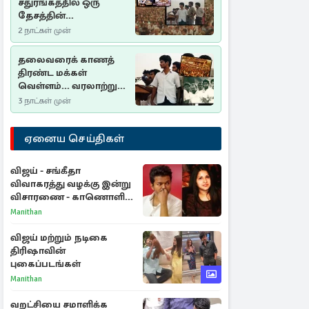
சதுரங்கத்தில் ஒரு
தேசத்தின்
தீர்க்கதரிசனம் :
2 நாட்கள் முன்
சுதுமலை பிரகடனம்
ஒரு வரலாற்றுப் பாடம்
தலைவரைக் காணத்
திரண்ட மக்கள்
வெள்ளம்... வரலாற்றுச்
சிறப்புமிக்க சுதுமலைப்
3 நாட்கள் முன்
பிரகடனம்…
ஏனைய செய்திகள்
விஜய் - சங்கீதா
விவாகரத்து வழக்கு இன்று
விசாரணை - காணொளி
மூலம் ஆஜராக வாய்ப்பு
Manithan
விஜய் மற்றும் நடிகை
திரிஷாவின்
புகைப்படங்கள்
Manithan
வறட்சியை சமாளிக்க