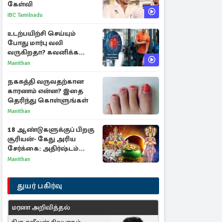
கேள்வி
IBC Tamilnadu
உடற்பயிற்சி செய்யும்
போது மார்பு வலி
வருகிறதா? கவனிக்க
வேண்டிய எச்சரிக்கை
Manithan
அறிகுறிகள்
நகசுத்தி வருவதற்கான
காரணம் என்ன? இதை
தெரிந்து கொள்ளுங்கள்
Manithan
18 ஆண்டுகளுக்குப் பிறகு
சூரியன்- கேது அரிய
சேர்க்கை: அதிர்ஷ்டம்
பெறும் 3 ராசிகள்!
Manithan
துயர் பகிர்வு
மரண அறிவித்தல்