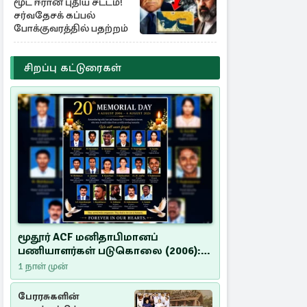
மூட ஈரான் புதிய சட்டம்!
சர்வதேசக் கப்பல்
போக்குவரத்தில் பதற்றம்
சிறப்பு கட்டுரைகள்
மூதூர் ACF மனிதாபிமானப்
பணியாளர்கள் படுகொலை (2006):
20 ஆண்டுகளாகியும் நீதி
1 நாள் முன்
மறுக்கப்பட்ட மனிதாபிமானப்
பேரவலம்
பேரரசுகளின்