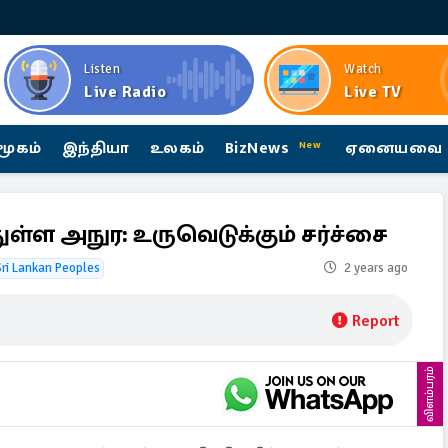
Listen
Watch
Live Radio
Live TV
மூகம்
இந்தியா
உலகம்
BizNews
ஏனையவை
New
ள்ள அநுர: உருவெடுக்கும் சர்ச்சை
ri Lankan Peoples
2 years ago
Report
விளம்பரம்