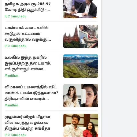
தமிழக அரசு ரூ.288.97
கோடி நிதி ஒதுக்கீடு -
வெளியான அரசாணை
IBC Tamilnadu
டாஸ்மாக் கடைகளில்
கூடுதல் கட்டணம்
வசூலித்தால் வழக்கு:
சென்னை உயர்நீதிமன்றம்
IBC Tamilnadu
உத்தரவு
உலகில் இந்த நகரில்
இறப்பதற்கு தடையாம்:
எங்குள்ளது? என்ன
காரணம் தெரியுமா?
Manithan
விமானப் பயணத்தில் ஷீட்
மாஸ்க் பயன்படுத்தலாமா?
திரிஷாவின் வைரல்
செல்ஃபிக்கு மருத்துவர்
Manithan
விளக்கம்
முதல்வர் விஜய் மீதான
விவாகரத்து வழக்கை
திரும்ப பெற்ற சங்கீதா
IBC Tamilnadu