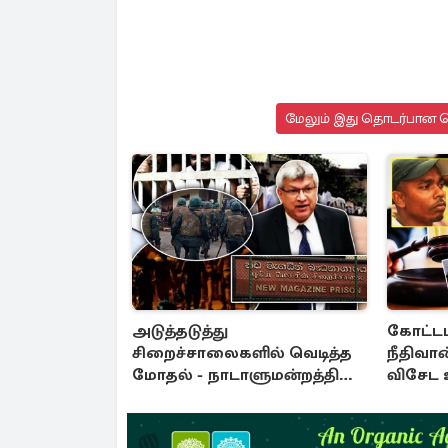
மேலும் இது தொடர்பான செ
அடுத்தடுத்து
கோட்டப
சிறைச்சாலைகளில் வெடித்த
நீதிவான
மோதல் - நாடாளுமன்றத்தில்
விசேட உ
சலசலப்பு: அரசுக்கு அழுத்தம்