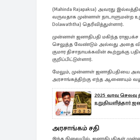
(Mahinda Rajapaksa) அவரது இல்லத்த
வருவதாக முன்னாள் நாடாளுமன்ற உறுப
Dolawaththa) தெரிவித்துள்ளார்.
முன்னாள் ஜனாதிபதி மகிந்த ராஜபக்ச
செலுத்த வேண்டும் அல்லது அதை வி
குமார திசாநாயக்கவின் கூற்றுக்கு
குறிப்பிட்டுள்ளார்.
மேலும், முன்னாள் ஜனாதிபதியை அவர
அரசாங்கத்திற்கு எந்த ஆணையும் வழங
2025 வரவு செலவு 
உறுதியளித்தார் ஜ
அரசாங்கம் சதி
இந்த நிலையில், ஜனாதிபதிகள் முன