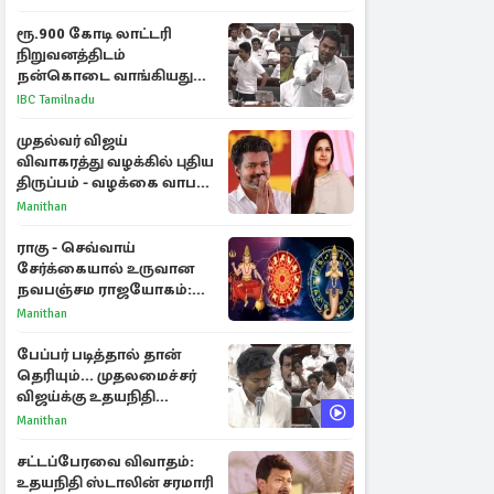
ரூ.900 கோடி லாட்டரி
நிறுவனத்திடம்
நன்கொடை வாங்கியது
ஏன்? உதயநிதி - ஆதவ்
IBC Tamilnadu
விவாதம்
முதல்வர் விஜய்
விவாகரத்து வழக்கில் புதிய
திருப்பம் - வழக்கை வாபஸ்
பெற்ற சங்கீதா!
Manithan
ராகு - செவ்வாய்
சேர்க்கையால் உருவான
நவபஞ்சம ராஜயோகம்:
அதிர்ஷ்டம் பெறும் 3
Manithan
ராசிகள்!
பேப்பர் படித்தால் தான்
தெரியும்... முதலமைச்சர்
விஜய்க்கு உதயநிதி
ஸ்டாலின் பதிலடி
Manithan
சட்டப்பேரவை விவாதம்:
உதயநிதி ஸ்டாலின் சரமாரி