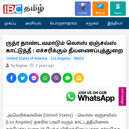
Listen
Watch
Apps
முகப்பு
அரசியல்
பொருளாதாரம்
சமூகம்
இந்தியா
ருத்ர தாண்டவமாடும் லொஸ் ஏஞ்சல்ஸ்
காட்டுத்தீ : எச்சரிக்கும் தீயணைப்புத்துறை
United States of America
Los Angeles
World
By Raghav
2 years ago
விளம்பரம்
அமெரிக்காவின் (United States) - லொஸ் ஏஞ்சலிஸ்
(Los Angeles) நகரில் பரவி வரும் காட்டத்தீயினால்