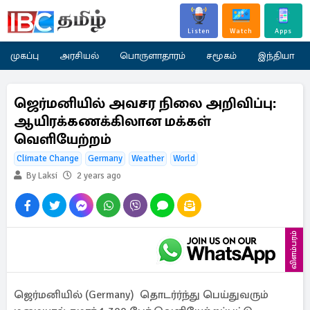
Listen
Watch
Apps
முகப்பு
அரசியல்
பொருளாதாரம்
சமூகம்
இந்தியா
ஜெர்மனியில் அவசர நிலை அறிவிப்பு:
ஆயிரக்கணக்கிலான மக்கள்
வெளியேற்றம்
Climate Change
Germany
Weather
World
By Laksi
2 years ago
விளம்பரம்
ஜெர்மனியில் (Germany) தொடர்ர்ந்து பெய்துவரும்