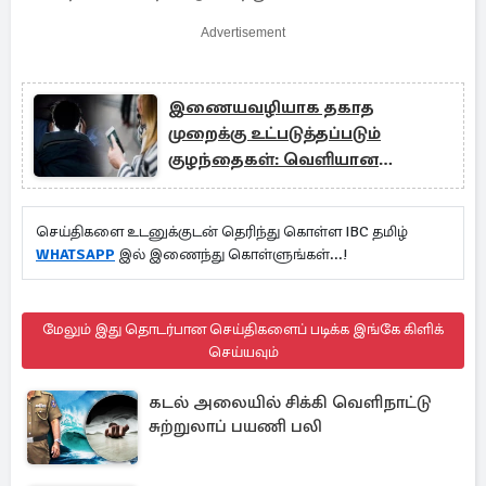
Advertisement
இணையவழியாக தகாத
முறைக்கு உட்படுத்தப்படும்
குழந்தைகள்: வெளியான
அதிர்ச்சி தகவல்
செய்திகளை உடனுக்குடன் தெரிந்து கொள்ள IBC தமிழ்
WHATSAPP
இல் இணைந்து கொள்ளுங்கள்...!
மேலும் இது தொடர்பான செய்திகளைப் படிக்க இங்கே கிளிக்
செய்யவும்
கடல் அலையில் சிக்கி வெளிநாட்டு
சுற்றுலாப் பயணி பலி