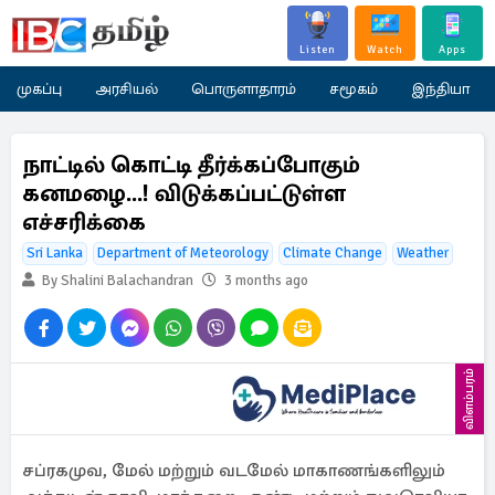
Listen
Watch
Apps
முகப்பு
அரசியல்
பொருளாதாரம்
சமூகம்
இந்தியா
நாட்டில் கொட்டி தீர்க்கப்போகும்
கனமழை...! விடுக்கப்பட்டுள்ள
எச்சரிக்கை
Sri Lanka
Department of Meteorology
Climate Change
Weather
By Shalini Balachandran
3 months ago
விளம்பரம்
சப்ரகமுவ, மேல் மற்றும் வடமேல் மாகாணங்களிலும்