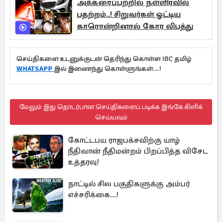
அக்கரைப்பற்றில் நள்ளிரவில்
பதற்றம்..! சிறுவர்கள் ஓட்டிய
காரொன்றினால் கோர விபத்து
செய்திகளை உடனுக்குடன் தெரிந்து கொள்ள IBC தமிழ்
WHATSAPP
இல் இணைந்து கொள்ளுங்கள்...!
மேலும் இது தொடர்பான செய்திகளைப் படிக்க இங்கே கிளிக்
செய்யவும்
கோட்டபய ராஜபக்சவிற்கு யாழ்
நீதிவான் நீதிமன்றம் பிறப்பித்த விசேட
உத்தரவு!
நாட்டில் சில பகுதிகளுக்கு அம்பர்
எச்சரிக்கை...!