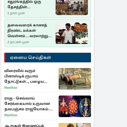
சதுரங்கத்தில் ஒரு
தேசத்தின்
தீர்க்கதரிசனம் :
1 நாள் முன்
சுதுமலை பிரகடனம்
ஒரு வரலாற்றுப் பாடம்
தலைவரைக் காணத்
திரண்ட மக்கள்
வெள்ளம்... வரலாற்றுச்
சிறப்புமிக்க சுதுமலைப்
2 நாட்கள் முன்
பிரகடனம்…
ஏனைய செய்திகள்
விரைவில் வரும்
பிளாஸ்டிக் ரூபாய்
நோட்டுகள்.., பழைய
காகித நோட்டுகள்
Manithan
செல்லுமா?
ராகு - செவ்வாய்
சேர்க்கையால் உருவான
நவபஞ்சம ராஜயோகம்:
அதிர்ஷ்டம் பெறும் 3
Manithan
ராசிகள்!
ஆறுகள் இணைப்புத்