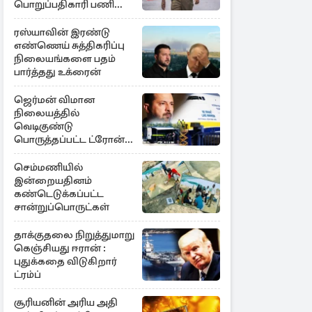
பொறுப்பதிகாரி பணி
இடைநீக்கம்
ரஸ்யாவின் இரண்டு
எண்ணெய் சுத்திகரிப்பு
நிலையங்களை பதம்
பார்த்தது உக்ரைன்
ஜெர்மன் விமான
நிலையத்தில்
வெடிகுண்டு
பொருத்தப்பட்ட ட்ரோன்!
தப்பியது உக்ரைன்
விமானம்
செம்மணியில்
இன்றையதினம்
கண்டெடுக்கப்பட்ட
சான்றுப்பொருட்கள்
தாக்குதலை நிறுத்துமாறு
கெஞ்சியது ஈரான் :
புதுக்கதை விடுகிறார்
ட்ரம்ப்
சூரியனின் அரிய அதி