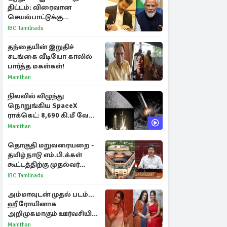
திட்டம்: விரைவான
செயல்பாட்டுக்கு
பிரதமருக்கு முதலமைச்சர்
IBC Tamilnadu
கடிதம்
தந்தையின் இறுதிச்
சடங்கை வீடியோ காலில்
பார்த்த மகள்கள்!
Manithan
நிலவில் விழுந்து
நொறுங்கிய SpaceX
ராக்கெட்: 8,690 கி.மீ வேக
மோதலால் உருவான புதிய
Manithan
பள்ளம்!
தொகுதி மறுவரையறை -
தமிழ்நாடு எம்.பி.க்கள்
கூட்டத்திற்கு முதல்வர்
விஜய் அழைப்பு
IBC Tamilnadu
அம்மாவுடன் முதல் படம்...
ஹீரோயினாக
அறிமுகமாகும் ஊர்வசியின்
மகள் தேஜலட்சுமி!
Manithan