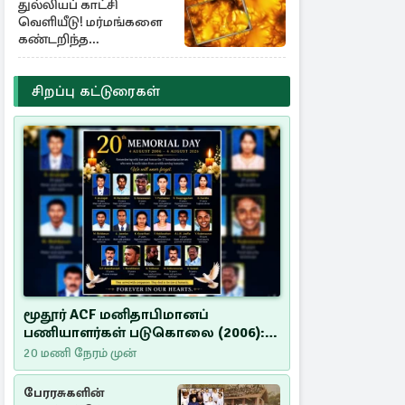
துல்லியப் காட்சி
வெளியீடு! மர்மங்களை
கண்டறிந்த
விஞ்ஞானிகள்
சிறப்பு கட்டுரைகள்
மூதூர் ACF மனிதாபிமானப்
பணியாளர்கள் படுகொலை (2006):
20 ஆண்டுகளாகியும் நீதி
20 மணி நேரம் முன்
மறுக்கப்பட்ட மனிதாபிமானப்
பேரவலம்
பேரரசுகளின்