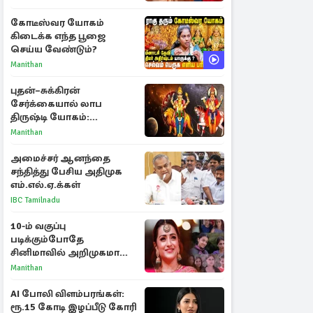
கோடீஸ்வர யோகம்
கிடைக்க எந்த பூஜை
செய்ய வேண்டும்?
Manithan
புதன்–சுக்கிரன்
சேர்க்கையால் லாப
திருஷ்டி யோகம்:
அதிர்ஷ்டம் பெறும் டாப் 3
Manithan
ராசிகள்!
அமைச்சர் ஆனந்தை
சந்தித்து பேசிய அதிமுக
எம்.எல்.ஏ.க்கள்
IBC Tamilnadu
10-ம் வகுப்பு
படிக்கும்போதே
சினிமாவில் அறிமுகமான
த்ரிஷா! உண்மையை
Manithan
பகிர்ந்த இயக்குநர் பிரவீன்
காந்தி
AI போலி விளம்பரங்கள்:
ரூ.15 கோடி இழப்பீடு கோரி