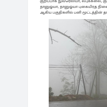
குறிப்பாக நுவரெலியா, லபுக்கலை, கு
நானுஓயா, நானுஓயா புகையிரத நிலையம்
ஆகிய பகுதிகளில் பனி மூட்டத்தின் தா