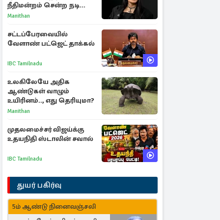
நீதிமன்றம் சென்ற நடிகை
ஸ்ருதி ஹாசன்!
Manithan
சட்டப்பேரவையில்
வேளாண் பட்ஜெட் தாக்கல்
IBC Tamilnadu
உலகிலேயே அதிக
ஆண்டுகள் வாழும்
உயிரினம்.., எது தெரியுமா?
Manithan
முதலமைச்சர் விஜய்க்கு
உதயநிதி ஸ்டாலின் சவால்
IBC Tamilnadu
துயர் பகிர்வு
5ம் ஆண்டு நினைவஞ்சலி