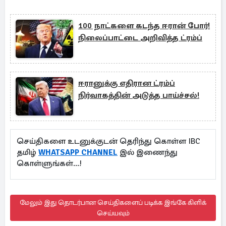
100 நாட்களை கடந்த ஈரான் போர்!
நிலைப்பாட்டை அறிவித்த ட்ரம்ப்
ஈரானுக்கு எதிரான ட்ரம்ப்
நிர்வாகத்தின் அடுத்த பாய்ச்சல்!
செய்திகளை உடனுக்குடன் தெரிந்து கொள்ள IBC
தமிழ்
WHATSAPP CHANNEL
இல் இணைந்து
கொள்ளுங்கள்...!
மேலும் இது தொடர்பான செய்திகளைப் படிக்க இங்கே கிளிக்
செய்யவும்