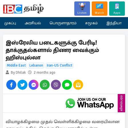
Listen
Watch
Apps
முகப்பு
அரசியல்
பொருளாதாரம்
சமூகம்
இந்தியா
இஸ்ரேலிய படைகளுக்கு பேரிடி!
தாக்குதல்களால் திணர வைக்கும்
ஹிஸ்புல்லா
Middle East
Lebanon
Iran-US Conflict
By Dhilak
2 months ago
விளம்பரம்
வியாழக்கிழமை முதல் வெள்ளிக்கிழமை வரையிலான