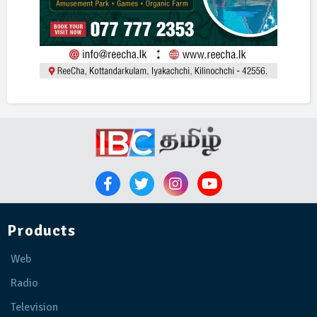
Products
Web
Radio
Television