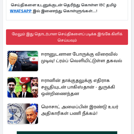
செய்திகளை உடனுக்குடன் தெரிந்து கொள்ள IBC தமிழ்
WHATSAPP
இல் இணைந்து கொள்ளுங்கள்...!
மேலும் இது தொடர்பான செய்திகளைப் படிக்க இங்கே கிளிக்
செய்யவும்
ஈரானுடனான போருக்கு விரைவில்
முடிவு! ட்ரம்ப் வெளியிட்டுள்ள தகவல்
ஈரானின் தாக்குதலுக்கு எதிராக
சவூதியுடன் பாகிஸ்தான் - துருக்கி
ஒன்றிணைந்தன
மொசாட் அமைப்பின் இரண்டு உயர்
அதிகாரிகள் பணி நீக்கம்!