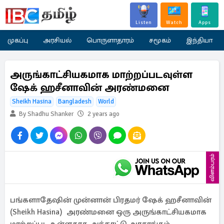
Listen
Watch
Apps
முகப்பு
அரசியல்
பொருளாதாரம்
சமூகம்
இந்தியா
அருங்காட்சியகமாக மாற்றப்படவுள்ள
ஷேக் ஹசீனாவின் அரண்மனை
Sheikh Hasina
Bangladesh
World
By Shadhu Shanker
2 years ago
விளம்பரம்
பங்களாதேஷின் முன்னான் பிரதமர் ஷேக் ஹசீனாவின்
(Sheikh Hasina) அரண்மனை ஒரு அருங்காட்சியகமாக