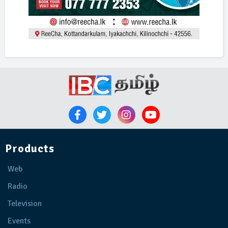
Products
Web
Radio
Television
Events