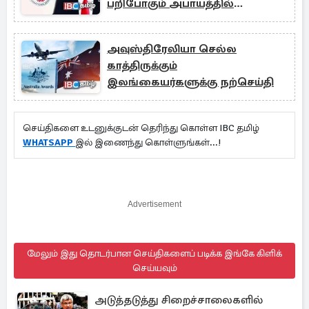
பறிபோகும் அபாயத்தில்
ஆயிரக்கணக்கானோர்!
அவுஸ்திரேலியா செல்ல
காத்திருக்கும்
இலங்கையர்களுக்கு நற்செய்தி
செய்திகளை உடனுக்குடன் தெரிந்து கொள்ள IBC தமிழ்
WHATSAPP
இல் இணைந்து கொள்ளுங்கள்...!
Advertisement
மேலும் இது தொடர்பான செய்திகளைப் படிக்க இங்கே கிளிக்
செய்யவும்
அடுத்தடுத்து சிறைச்சாலைகளில்