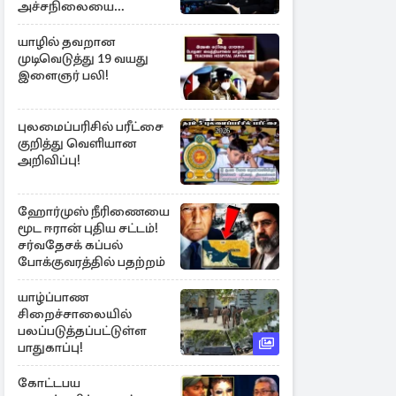
அச்சநிலையை
மையப்படுத்தி
ஜெயசங்கர் அறிக்கை
யாழில் தவறான
முடிவெடுத்து 19 வயது
இளைஞர் பலி!
புலமைப்பரிசில் பரீட்சை
குறித்து வெளியான
அறிவிப்பு!
ஹோர்முஸ் நீரிணையை
மூட ஈரான் புதிய சட்டம்!
சர்வதேசக் கப்பல்
போக்குவரத்தில் பதற்றம்
யாழ்ப்பாண
சிறைச்சாலையில்
பலப்படுத்தப்பட்டுள்ள
பாதுகாப்பு!
கோட்டபய