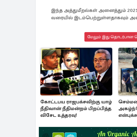
இந்த அத்துமீறல்கள் அனைத்தும் 2021
வரையில் இடம்பெற்றுள்ளதாகவும் அவர் 
மேலும் இது தொடர்பான செ
கோட்டபய ராஜபக்சவிற்கு யாழ்
செம்மண
நீதிவான் நீதிமன்றம் பிறப்பித்த
அகழ்ந்த
விசேட உத்தரவு!
என்புக்
தாண்டி