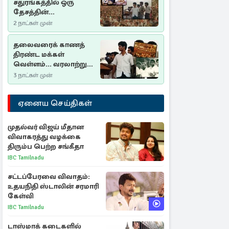
சதுரங்கத்தில் ஒரு
தேசத்தின்
தீர்க்கதரிசனம் :
2 நாட்கள் முன்
சுதுமலை பிரகடனம்
ஒரு வரலாற்றுப் பாடம்
தலைவரைக் காணத்
திரண்ட மக்கள்
வெள்ளம்... வரலாற்றுச்
சிறப்புமிக்க சுதுமலைப்
3 நாட்கள் முன்
பிரகடனம்…
ஏனைய செய்திகள்
முதல்வர் விஜய் மீதான
விவாகரத்து வழக்கை
திரும்ப பெற்ற சங்கீதா
IBC Tamilnadu
சட்டப்பேரவை விவாதம்:
உதயநிதி ஸ்டாலின் சரமாரி
கேள்வி
IBC Tamilnadu
டாஸ்மாக் கடைகளில்