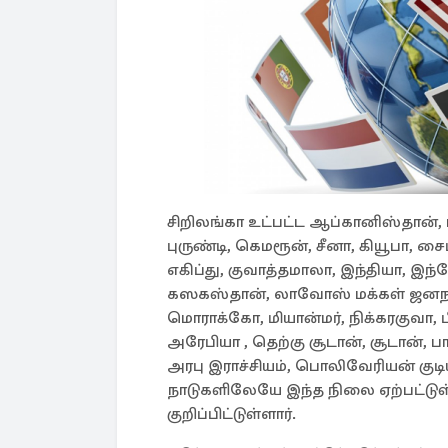
சிறிலங்கா உட்பட்ட ஆப்கானிஸ்தான், 
புருண்டி, கெமரூன், சீனா, கியூபா, ச
எகிப்து, குவாத்தமாலா, இந்தியா, இந
கஸகஸ்தான், லாவோஸ் மக்கள் ஜனநாயகக
மொராக்கோ, மியான்மர், நிக்கரகுவா, ப
அரேபியா , தெற்கு சூடான், சூடான், ப
அரபு இராச்சியம், பொலிவேரியன் குடி
நாடுகளிலேயே இந்த நிலை ஏற்பட்டுள
குறிப்பிட்டுள்ளார்.