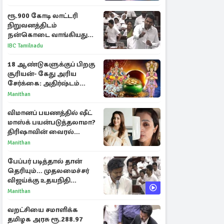
ராசிகள்!
ரூ.900 கோடி லாட்டரி
நிறுவனத்திடம்
நன்கொடை வாங்கியது
ஏன்? உதயநிதி - ஆதவ்
IBC Tamilnadu
விவாதம்
18 ஆண்டுகளுக்குப் பிறகு
சூரியன்- கேது அரிய
சேர்க்கை: அதிர்ஷ்டம்
பெறும் 3 ராசிகள்!
Manithan
விமானப் பயணத்தில் ஷீட்
மாஸ்க் பயன்படுத்தலாமா?
திரிஷாவின் வைரல்
செல்ஃபிக்கு மருத்துவர்
Manithan
விளக்கம்
பேப்பர் படித்தால் தான்
தெரியும்... முதலமைச்சர்
விஜய்க்கு உதயநிதி
ஸ்டாலின் பதிலடி
Manithan
வறட்சியை சமாளிக்க
தமிழக அரசு ரூ.288.97