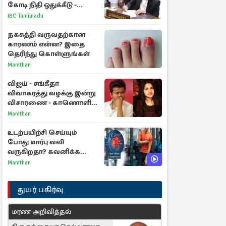
கோடி நிதி ஒதுக்கீடு -
வெளியான அரசாணை
IBC Tamilnadu
நகசுத்தி வருவதற்கான
காரணம் என்ன? இதை
தெரிந்து கொள்ளுங்கள்
Manithan
விஜய் - சங்கீதா
விவாகரத்து வழக்கு இன்று
விசாரணை - காணொளி
மூலம் ஆஜராக வாய்ப்பு
Manithan
உடற்பயிற்சி செய்யும்
போது மார்பு வலி
வருகிறதா? கவனிக்க
வேண்டிய எச்சரிக்கை
Manithan
அறிகுறிகள்
துயர் பகிர்வு
மரண அறிவித்தல்