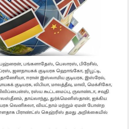
பஹ்ரைன், பங்களாதேஸ், பெலாரஸ், ​​பிரேசில்,
ைப்ரஸ், ஜனநாயகக் குடியரசு ஹொங்கோ, ஜிபூட்டி,
்தோனேசியா, ஈரான் இஸ்லாமிய குடியரசு, இஸ்ரேல்,
் குடியரசு, லிபியா, மாலத்தீவு, மாலி, மெக்சிகோ,
ிலிப்பைன்ஸ், ரஸ்ய கூட்டமைப்பு, ருவாண்டா, சவுதி
ாலஸ்தீனம், தாய்லாந்து, துர்க்மெனிஸ்தான், ஐக்கிய
யரசு வெனிசுலா, வியட்நாம் மற்றும் ஏமன் போன்ற
்ளதாக பிராண்ட்ஸ் கெஹ்ரிஸ் தமது அறிக்கையில்