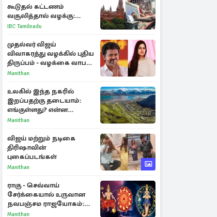
கூடுதல் கட்டணம்
வசூலித்தால் வழக்கு:
சென்னை உயர்நீதிமன்றம்
IBC Tamilnadu
உத்தரவு
முதல்வர் விஜய்
விவாகரத்து வழக்கில் புதிய
திருப்பம் - வழக்கை வாபஸ்
பெற்ற சங்கீதா!
Manithan
உலகில் இந்த நகரில்
இறப்பதற்கு தடையாம்:
எங்குள்ளது? என்ன
காரணம் தெரியுமா?
Manithan
விஜய் மற்றும் நடிகை
திரிஷாவின்
புகைப்படங்கள்
Manithan
ராகு - செவ்வாய்
சேர்க்கையால் உருவான
நவபஞ்சம ராஜயோகம்:
அதிர்ஷ்டம் பெறும் 3
Manithan