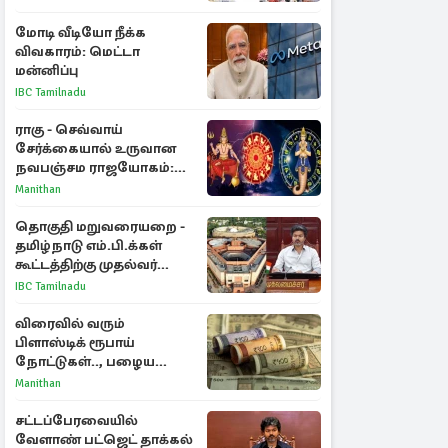
மோடி வீடியோ நீக்க
விவகாரம்: மெட்டா
மன்னிப்பு
IBC Tamilnadu
ராகு - செவ்வாய்
சேர்க்கையால் உருவான
நவபஞ்சம ராஜயோகம்:
அதிர்ஷ்டம் பெறும் 3
Manithan
ராசிகள்!
தொகுதி மறுவரையறை -
தமிழ்நாடு எம்.பி.க்கள்
கூட்டத்திற்கு முதல்வர்
விஜய் அழைப்பு
IBC Tamilnadu
விரைவில் வரும்
பிளாஸ்டிக் ரூபாய்
நோட்டுகள்.., பழைய
காகித நோட்டுகள்
Manithan
செல்லுமா?
சட்டப்பேரவையில்
வேளாண் பட்ஜெட் தாக்கல்