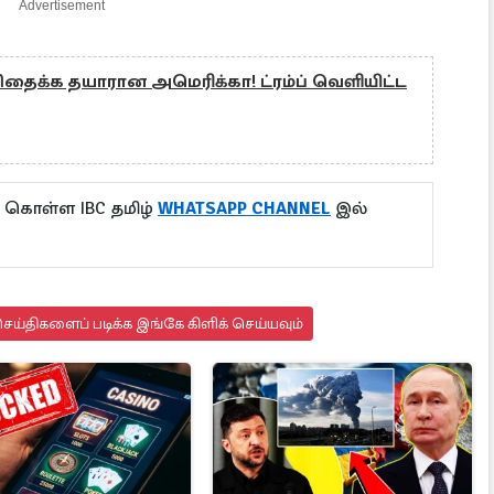
Advertisement
ிதைக்க தயாரான அமெரிக்கா! ட்ரம்ப் வெளியிட்ட
ு கொள்ள IBC தமிழ்
WHATSAPP CHANNEL
இல்
ய்திகளைப் படிக்க இங்கே கிளிக் செய்யவும்