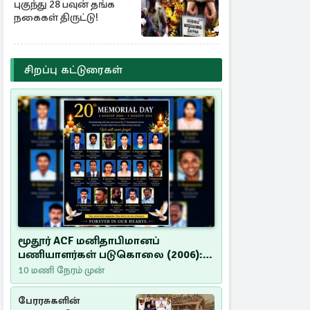
புகுந்து 28 பவுன் தங்க
நகைகள் திருட்டு!
சிறப்பு கட்டுரைகள்
மூதூர் ACF மனிதாபிமானப்
பணியாளர்கள் படுகொலை (2006):
20 ஆண்டுகளாகியும் நீதி
10 மணி நேரம் முன்
மறுக்கப்பட்ட மனிதாபிமானப்
பேரவலம்
பேரரசுகளின்