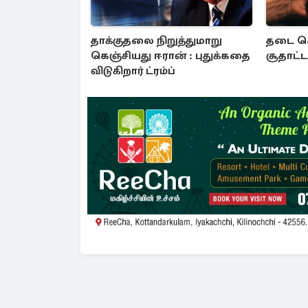
தாக்குதலை நிறுத்துமாறு
தடை செ
கெஞ்சியது ஈரான் : புதுக்கதை
சூதாட
விடுகிறார் ட்ரம்ப்