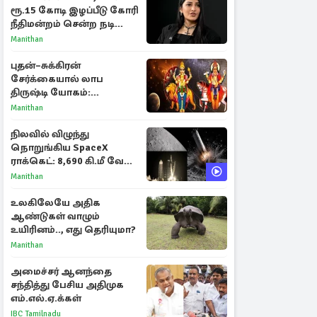
ரூ.15 கோடி இழப்பீடு கோரி
நீதிமன்றம் சென்ற நடிகை
ஸ்ருதி ஹாசன்!
Manithan
புதன்–சுக்கிரன்
சேர்க்கையால் லாப
திருஷ்டி யோகம்:
அதிர்ஷ்டம் பெறும் டாப் 3
Manithan
ராசிகள்!
நிலவில் விழுந்து
நொறுங்கிய SpaceX
ராக்கெட்: 8,690 கி.மீ வேக
மோதலால் உருவான புதிய
Manithan
பள்ளம்!
உலகிலேயே அதிக
ஆண்டுகள் வாழும்
உயிரினம்.., எது தெரியுமா?
Manithan
அமைச்சர் ஆனந்தை
சந்தித்து பேசிய அதிமுக
எம்.எல்.ஏ.க்கள்
IBC Tamilnadu