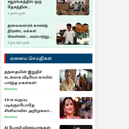
சதுரங்கத்தில் ஒரு
தேசத்தின்
தீர்க்கதரிசனம் :
1 நாள் முன்
சுதுமலை பிரகடனம்
ஒரு வரலாற்றுப் பாடம்
தலைவரைக் காணத்
திரண்ட மக்கள்
வெள்ளம்... வரலாற்றுச்
சிறப்புமிக்க சுதுமலைப்
2 நாட்கள் முன்
பிரகடனம்…
ஏனைய செய்திகள்
தந்தையின் இறுதிச்
சடங்கை வீடியோ காலில்
பார்த்த மகள்கள்!
Manithan
10-ம் வகுப்பு
படிக்கும்போதே
சினிமாவில் அறிமுகமான
த்ரிஷா! உண்மையை
Manithan
பகிர்ந்த இயக்குநர் பிரவீன்
காந்தி
AI போலி விளம்பரங்கள்: