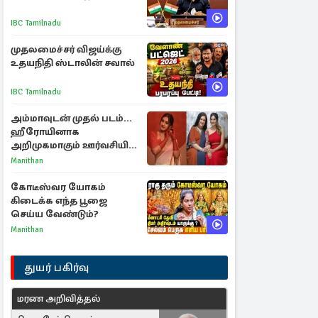
IBC Tamilnadu
முதலமைச்சர் விஜய்க்கு
உதயநிதி ஸ்டாலின் சவால்
IBC Tamilnadu
அம்மாவுடன் முதல் படம்...
ஹீரோயினாக
அறிமுகமாகும் ஊர்வசியின்
மகள் தேஜலட்சுமி!
Manithan
கோடீஸ்வர யோகம்
கிடைக்க எந்த பூஜை
செய்ய வேண்டும்?
Manithan
துயர் பகிர்வு
மரண அறிவித்தல்