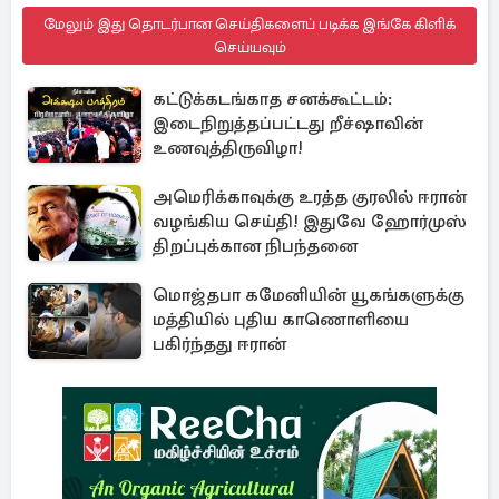
மேலும் இது தொடர்பான செய்திகளைப் படிக்க இங்கே கிளிக்
செய்யவும்
கட்டுக்கடங்காத சனக்கூட்டம்:
இடைநிறுத்தப்பட்டது றீச்ஷாவின்
உணவுத்திருவிழா!
அமெரிக்காவுக்கு உரத்த குரலில் ஈரான்
வழங்கிய செய்தி! இதுவே ஹோர்முஸ்
திறப்புக்கான நிபந்தனை
மொஜ்தபா கமேனியின் யூகங்களுக்கு
மத்தியில் புதிய காணொளியை
பகிர்ந்தது ஈரான்