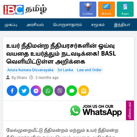
Listen
Watch
Apps
முகப்பு
அரசியல்
பொருளாதாரம்
சமூகம்
இந்தியா
உயர் நீதிமன்ற நீதியரசர்களின் ஓய்வு
வயதை உயர்த்தும் நடவடிக்கை! BASL
வெளியிட்டுள்ள அறிக்கை
Anura Kumara Dissanayaka
Sri Lanka
Law and Order
By Dharu
2 months ago
விளம்பரம்
மேல்முறையீட்டு நீதிமன்றம் மற்றும் உயர் நீதிமன்ற