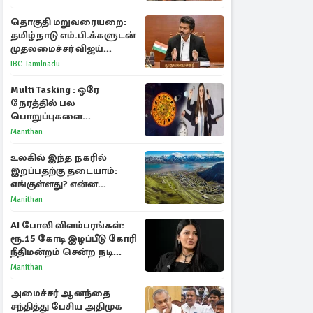
தொகுதி மறுவரையறை:
தமிழ்நாடு எம்.பி.க்களுடன்
முதலமைச்சர் விஜய்
ஆலோசனை
IBC Tamilnadu
Multi Tasking : ஒரே
நேரத்தில் பல
பொறுப்புகளை
கையாளும் டாப் 3 ராசிகள்!
Manithan
உலகில் இந்த நகரில்
இறப்பதற்கு தடையாம்:
எங்குள்ளது? என்ன
காரணம் தெரியுமா?
Manithan
AI போலி விளம்பரங்கள்:
ரூ.15 கோடி இழப்பீடு கோரி
நீதிமன்றம் சென்ற நடிகை
ஸ்ருதி ஹாசன்!
Manithan
அமைச்சர் ஆனந்தை
சந்தித்து பேசிய அதிமுக