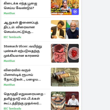
கிடைக்க எந்த பூஜை
செய்ய வேண்டும்?
Manithan
ஆறுகள் இணைப்புத்
திட்டம்: விரைவான
செயல்பாட்டுக்கு
பிரதமருக்கு முதலமைச்சர்
IBC Tamilnadu
கடிதம்
Stomach Ulcer: வயிற்று
புண்கள் ஏற்படுவதற்கு
முக்கியமான காரணம்
Manithan
விரைவில் வரும்
பிளாஸ்டிக் ரூபாய்
நோட்டுகள்.., பழைய
காகித நோட்டுகள்
Manithan
செல்லுமா?
தொகுதி மறுவரையறை -
தமிழ்நாடு எம்.பி.க்கள்
கூட்டத்திற்கு முதல்வர்
விஜய் அழைப்பு
IBC Tamilnadu