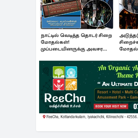
நாட்டில் வெடித்த தொடர் சிறை
அடுத்தட
மோதல்கள்!
சிறைச்
முப்படையினருக்கு அவசர
மோதல் 
அறிவித்தல்
சலசலப்ப