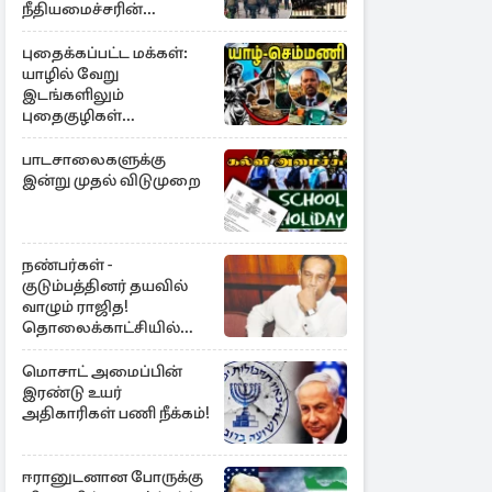
நீதியமைச்சரின்
அறிவிப்பு
புதைக்கப்பட்ட மக்கள்:
யாழில் வேறு
இடங்களிலும்
புதைகுழிகள்
இருக்கலாம்..!
எழுமாற்றாக அகழ்வு
பாடசாலைகளுக்கு
இன்று முதல் விடுமுறை
நண்பர்கள் -
குடும்பத்தினர் தயவில்
வாழும் ராஜித!
தொலைக்காட்சியில்
குமுறல்
மொசாட் அமைப்பின்
இரண்டு உயர்
அதிகாரிகள் பணி நீக்கம்!
ஈரானுடனான போருக்கு