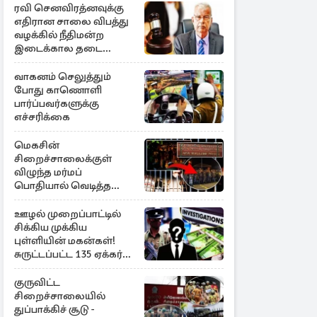
ரவி செனவிரத்னவுக்கு
எதிரான சாலை விபத்து
வழக்கில் நீதிமன்ற
இடைக்கால தடை
உத்தரவு!
வாகனம் செலுத்தும்
போது காணொளி
பார்ப்பவர்களுக்கு
எச்சரிக்கை
மெகசின்
சிறைச்சாலைக்குள்
விழுந்த மர்மப்
பொதியால் வெடித்த
மோதல் - ஒருவர் பலி :
பலர் காயம்
ஊழல் முறைப்பாட்டில்
சிக்கிய முக்கிய
புள்ளியின் மகன்கள்!
சுருட்டப்பட்ட 135 ஏக்கர்
தேயிலைத் தோட்டம்
குருவிட்ட
சிறைச்சாலையில்
துப்பாக்கிச் சூடு -