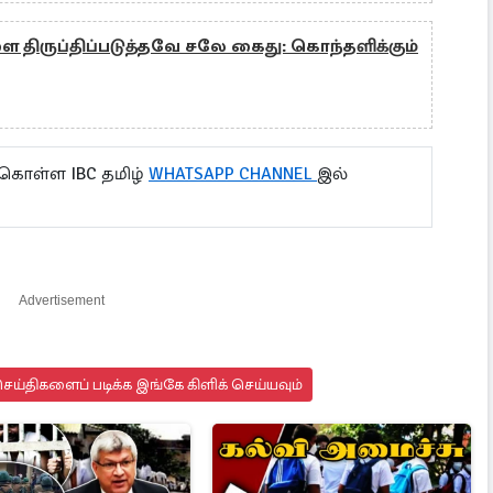
 திருப்திப்படுத்தவே சலே கைது: கொந்தளிக்கும்
 கொள்ள IBC தமிழ்
WHATSAPP CHANNEL
இல்
Advertisement
ய்திகளைப் படிக்க இங்கே கிளிக் செய்யவும்