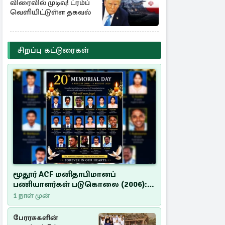
விரைவில் முடிவு! ட்ரம்ப்
வெளியிட்டுள்ள தகவல்
சிறப்பு கட்டுரைகள்
மூதூர் ACF மனிதாபிமானப்
பணியாளர்கள் படுகொலை (2006):
20 ஆண்டுகளாகியும் நீதி
1 நாள் முன்
மறுக்கப்பட்ட மனிதாபிமானப்
பேரவலம்
பேரரசுகளின்