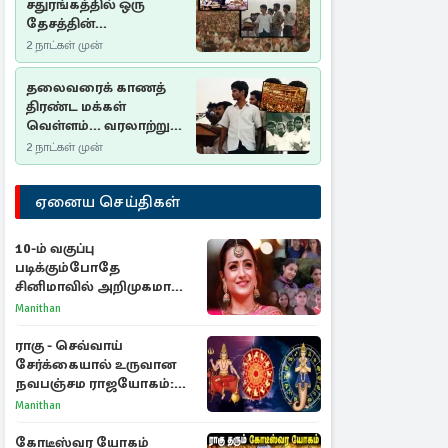
சதுரங்கத்தில் ஒரு
தேசத்தின்
தீர்க்கதரிசனம் :
2 நாட்கள் முன்
சுதுமலை பிரகடனம்
ஒரு வரலாற்றுப் பாடம்
தலைவரைக் காணத்
திரண்ட மக்கள்
வெள்ளம்... வரலாற்றுச்
சிறப்புமிக்க சுதுமலைப்
2 நாட்கள் முன்
பிரகடனம்…
ஏனைய செய்திகள்
10-ம் வகுப்பு
படிக்கும்போதே
சினிமாவில் அறிமுகமான
த்ரிஷா! உண்மையை
Manithan
பகிர்ந்த இயக்குநர் பிரவீன்
காந்தி
ராகு - செவ்வாய்
சேர்க்கையால் உருவான
நவபஞ்சம ராஜயோகம்:
அதிர்ஷ்டம் பெறும் 3
Manithan
ராசிகள்!
கோடீஸ்வர யோகம்