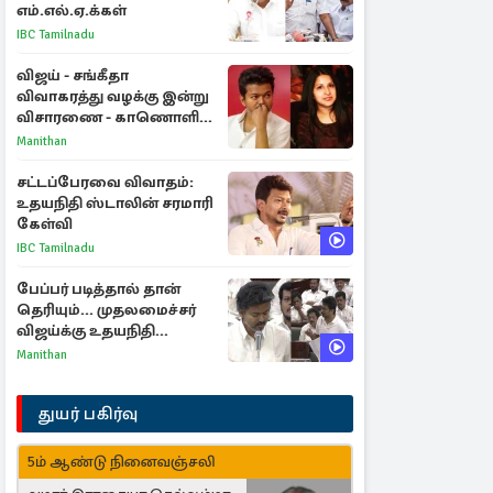
எம்.எல்.ஏ.க்கள்
IBC Tamilnadu
விஜய் - சங்கீதா
விவாகரத்து வழக்கு இன்று
விசாரணை - காணொளி
மூலம் ஆஜராக வாய்ப்பு
Manithan
சட்டப்பேரவை விவாதம்:
உதயநிதி ஸ்டாலின் சரமாரி
கேள்வி
IBC Tamilnadu
பேப்பர் படித்தால் தான்
தெரியும்... முதலமைச்சர்
விஜய்க்கு உதயநிதி
ஸ்டாலின் பதிலடி
Manithan
துயர் பகிர்வு
5ம் ஆண்டு நினைவஞ்சலி