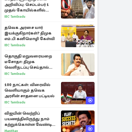
அறிவிப்பு: செப்டம்பர் 1
முதல் கோயில்களில்
மொபைலுக்கு தடை!
IBC Tamilnadu
தவெக அரசை யார்
இயக்குகிறார்கள்? திமுக
எம்.பி கனிமொழி கேள்வி
IBC Tamilnadu
தொகுதி மறுவரையறை
மசோதா: திமுக
வெளிநடப்பு செய்தால்
ஆதரவாகவே கருதப்படும்
IBC Tamilnadu
– அமைச்சர் நிர்மல்குமார்
100 நாட்கள்: விரைவில்
வெளியாகும் தவெக
அரசின் சாதனை பட்டியல்
IBC Tamilnadu
விஜயின் வெற்றிப்
பயணத்திலிருந்து நாம்
கற்றுக்கொள்ள வேண்டிய
முக்கிய 3 விடயங்கள்!
Manithan