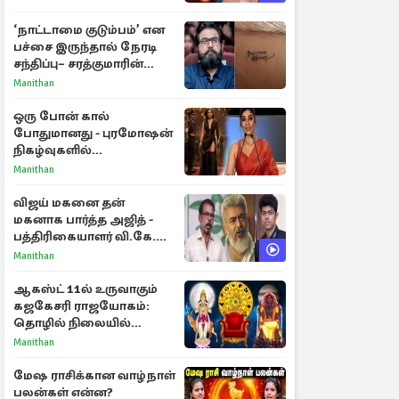
‘நாட்டாமை குடும்பம்’ என
பச்சை இருந்தால் நேரடி
சந்திப்பு– சரத்குமாரின்
புதிய யோசனை
Manithan
ஒரு போன் கால்
போதுமானது - புரமோஷன்
நிகழ்வுகளில்
பங்கேற்காதது குறித்து
Manithan
நயன்தாரா ஓபன் டாக்!
விஜய் மகனை தன்
மகனாக பார்த்த அஜித் -
பத்திரிகையாளர் வி.கே.
சுந்தர் ஓபன் டாக்!
Manithan
ஆகஸ்ட் 11ல் உருவாகும்
கஜகேசரி ராஜயோகம்:
தொழில் நிலையில்
அதிர்ஷ்டம் பெறும் 3
Manithan
ராசிகள்!
மேஷ ராசிக்கான வாழ்நாள்
பலன்கள் என்ன?