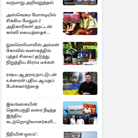
வருமாறு அறிவுறுத்தல்
அஸ்வெசும மோசடியில்
சிக்கிய மேலும் 2
அதிகாரிகள்! ஹட்டன்
கல்வி வலயத்தைச்
சேர்ந்த 6 ஆசிரியர்கள்
குறித்து விசாரணை
நுவரெலியாவில் அம்மன்
கோவில் வளாகத்தில்
புத்தர் சிலை! தடுத்து
நிறுத்திய கிராம மக்கள்
ரஷ்ய ஆதரவு நாட்டுடன்
உக்ரைன் புதிய ஆயுதப்
பேச்சுவார்த்தை
இலங்கையின்
தென்பகுதி வரை நீடித்த
இந்திய
கடற்றொழிலாளர்களின்
ஊடுருவல்
நீதியின் ஓலம்':