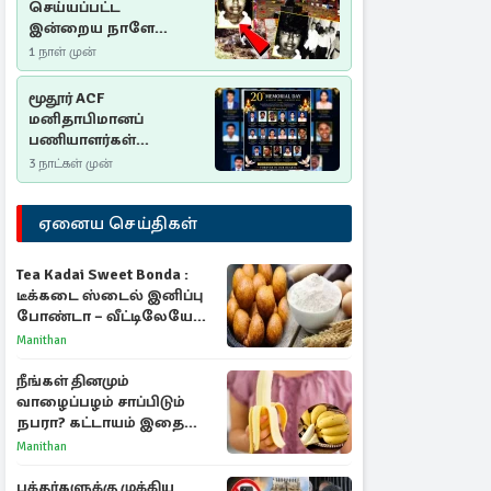
செய்யப்பட்ட
இன்றைய நாளே
செம்மணி
1 நாள் முன்
இனப்படுகொலை
தினம்…!
மூதூர் ACF
மனிதாபிமானப்
பணியாளர்கள்
படுகொலை (2006): 20
3 நாட்கள் முன்
ஆண்டுகளாகியும் நீதி
மறுக்கப்பட்ட
ஏனைய செய்திகள்
மனிதாபிமானப்
பேரவலம்
Tea Kadai Sweet Bonda :
டீக்கடை ஸ்டைல் இனிப்பு
போண்டா – வீட்டிலேயே
செய்வது எப்படி?
Manithan
நீங்கள் தினமும்
வாழைப்பழம் சாப்பிடும்
நபரா? கட்டாயம் இதை
தெரிந்து கொள்ளுங்கள்
Manithan
பக்தர்களுக்கு முக்கிய