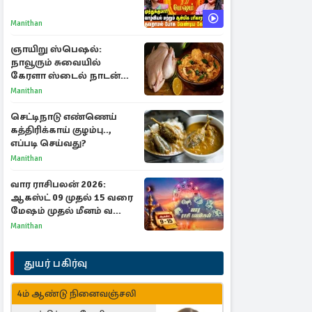
Manithan
ஞாயிறு ஸ்பெஷல்:
நாவூரும் சுவையில்
கேரளா ஸ்டைல் நாடன்
சிக்கன் குழம்பு ரெசிபி!
Manithan
செட்டிநாடு எண்ணெய்
கத்திரிக்காய் குழம்பு..,
எப்படி செய்வது?
Manithan
வார ராசிபலன் 2026:
ஆகஸ்ட் 09 முதல் 15 வரை
மேஷம் முதல் மீனம் வரை
முழு பலன்கள்
Manithan
துயர் பகிர்வு
4ம் ஆண்டு நினைவஞ்சலி