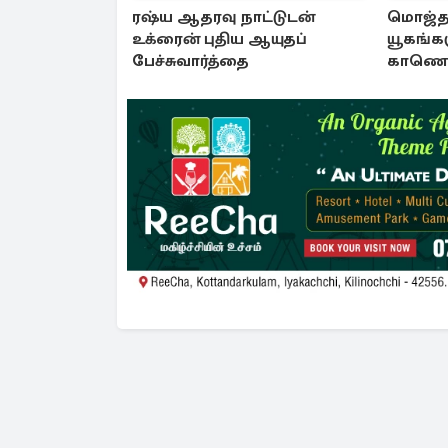
ரஷ்ய ஆதரவு நாட்டுடன்
மொஜ்த
உக்ரைன் புதிய ஆயுதப்
யூகங்கள
பேச்சுவார்த்தை
காணொள
ஈரான்