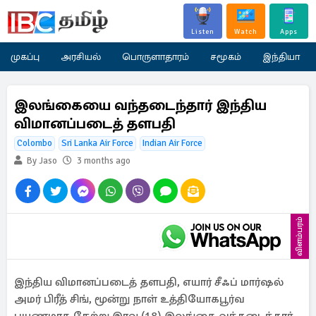
Listen
Watch
Apps
முகப்பு
அரசியல்
பொருளாதாரம்
சமூகம்
இந்தியா
இலங்கையை வந்தடைந்தார் இந்திய
விமானப்படைத் தளபதி
Colombo
Sri Lanka Air Force
Indian Air Force
By Jaso
3 months ago
விளம்பரம்
இந்திய விமானப்படைத் தளபதி, எயார் சீஃப் மார்ஷல்
அமர் பிரீத் சிங், மூன்று நாள் உத்தியோகபூர்வ