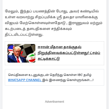
மேலும், இந்தப் பயணத்தின் போது, ​​அவர் கண்டியில்
உள்ள வரலாற்று சிறப்புமிக்க ஸ்ரீ தலதா மாளிகைக்கு
விஜயம் மேற்கொள்ளவுள்ளதோடு , இராணுவம் மற்றும்
கடற்படைத் தளபதிகளை சந்திக்கவும்
திட்டமிடப்பட்டுள்ளது.
ஈரான் மீதான தாக்குதல்
நிறுத்திவைக்கப்பட்டுள்ளது! ட்ரம்ப்
சுட்டிக்காட்டு
செய்திகளை உடனுக்குடன் தெரிந்து கொள்ள IBC தமிழ்
WHATSAPP CHANNEL
இல் இணைந்து கொள்ளுங்கள்...!
Advertisement