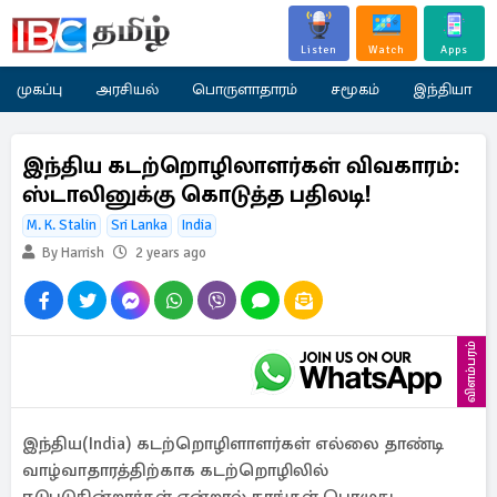
Listen
Watch
Apps
முகப்பு
அரசியல்
பொருளாதாரம்
சமூகம்
இந்தியா
இந்திய கடற்றொழிலாளர்கள் விவகாரம்:
ஸ்டாலினுக்கு கொடுத்த பதிலடி!
M. K. Stalin
Sri Lanka
India
By Harrish
2 years ago
விளம்பரம்
இந்திய(India) கடற்றொழிளாளர்கள் எல்லை தாண்டி
வாழ்வாதாரத்திற்காக கடற்றொழிலில்