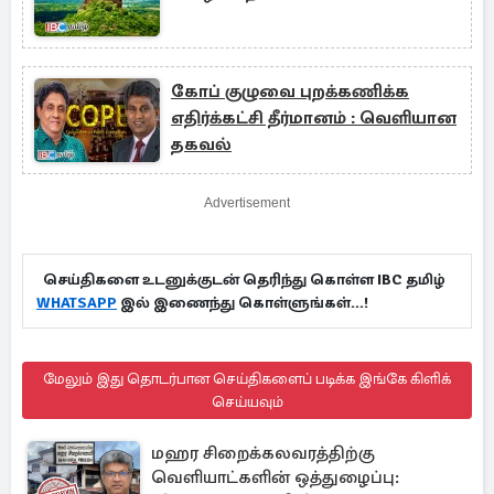
கோப் குழுவை புறக்கணிக்க
எதிர்க்கட்சி தீர்மானம் : வெளியான
தகவல்
Advertisement
செய்திகளை உடனுக்குடன் தெரிந்து கொள்ள IBC தமிழ்
WHATSAPP
இல் இணைந்து கொள்ளுங்கள்...!
மேலும் இது தொடர்பான செய்திகளைப் படிக்க இங்கே கிளிக்
செய்யவும்
மஹர சிறைக்கலவரத்திற்கு
வெளியாட்களின் ஒத்துழைப்பு: