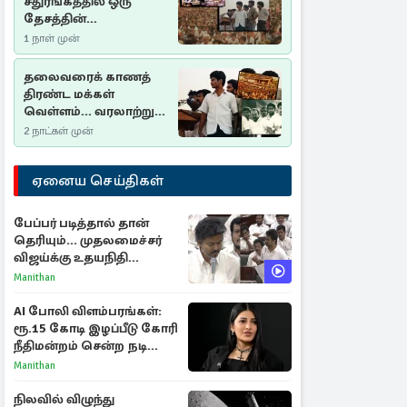
சதுரங்கத்தில் ஒரு
தேசத்தின்
தீர்க்கதரிசனம் :
1 நாள் முன்
சுதுமலை பிரகடனம்
ஒரு வரலாற்றுப் பாடம்
தலைவரைக் காணத்
திரண்ட மக்கள்
வெள்ளம்... வரலாற்றுச்
சிறப்புமிக்க சுதுமலைப்
2 நாட்கள் முன்
பிரகடனம்…
ஏனைய செய்திகள்
பேப்பர் படித்தால் தான்
தெரியும்... முதலமைச்சர்
விஜய்க்கு உதயநிதி
ஸ்டாலின் பதிலடி
Manithan
AI போலி விளம்பரங்கள்:
ரூ.15 கோடி இழப்பீடு கோரி
நீதிமன்றம் சென்ற நடிகை
ஸ்ருதி ஹாசன்!
Manithan
நிலவில் விழுந்து