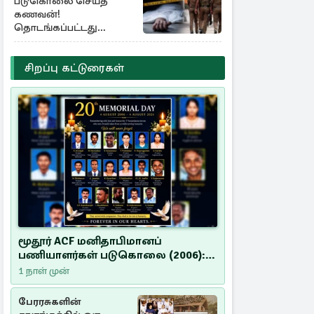
படுகொலை செய்த
கணவன்!
தொடங்கப்பட்டது
விசாரணை
சிறப்பு கட்டுரைகள்
மூதூர் ACF மனிதாபிமானப்
பணியாளர்கள் படுகொலை (2006):
20 ஆண்டுகளாகியும் நீதி
1 நாள் முன்
மறுக்கப்பட்ட மனிதாபிமானப்
பேரவலம்
பேரரசுகளின்