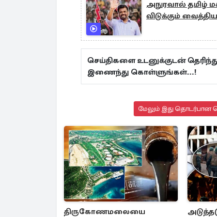
அநுரவால் தமிழ் மக
விடுக்கும் வைத்திய
செய்திகளை உடனுக்குடன் தெரிந்த
இணைந்து கொள்ளுங்கள்...!
மேலும் இது தொடர்பான செ
திருகோணமலையை
அடுத்தட