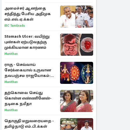
அமைச்சர் ஆனந்தை
சந்தித்து பேசிய அதிமுக
எம்.எல்.ஏ.க்கள்
IBC Tamilnadu
Stomach Ulcer: வயிற்று
புண்கள் ஏற்படுவதற்கு
முக்கியமான காரணம்
Manithan
ராகு - செவ்வாய்
சேர்க்கையால் உருவான
நவபஞ்சம ராஜயோகம்:
அதிர்ஷ்டம் பெறும் 3
Manithan
ராசிகள்!
தற்கொலை செய்து
கொள்ள எண்ணினேன்-
நடிகை நமீதா
Manithan
தொகுதி மறுவரையறை -
தமிழ்நாடு எம்.பி.க்கள்