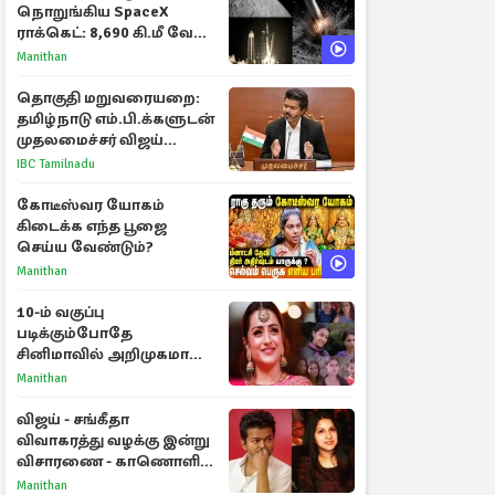
நொறுங்கிய SpaceX
ராக்கெட்: 8,690 கி.மீ வேக
மோதலால் உருவான புதிய
Manithan
பள்ளம்!
தொகுதி மறுவரையறை:
தமிழ்நாடு எம்.பி.க்களுடன்
முதலமைச்சர் விஜய்
ஆலோசனை
IBC Tamilnadu
கோடீஸ்வர யோகம்
கிடைக்க எந்த பூஜை
செய்ய வேண்டும்?
Manithan
10-ம் வகுப்பு
படிக்கும்போதே
சினிமாவில் அறிமுகமான
த்ரிஷா! உண்மையை
Manithan
பகிர்ந்த இயக்குநர் பிரவீன்
காந்தி
விஜய் - சங்கீதா
விவாகரத்து வழக்கு இன்று
விசாரணை - காணொளி
மூலம் ஆஜராக வாய்ப்பு
Manithan