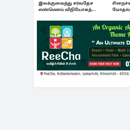
இலக்குவைத்து சர்வதேச
சிறைச்
எண்ணெய் விநியோகத்
மோதல் 
திட்டம்!
சலசலப்ப