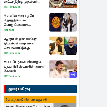
கூட்டத்திற்கு முதல்வர்
விஜய் அழைப்பு
IBC Tamilnadu
Multi Tasking : ஒரே
நேரத்தில் பல
பொறுப்புகளை
கையாளும் டாப் 3 ராசிகள்!
Manithan
ஆறுகள் இணைப்புத்
திட்டம்: விரைவான
செயல்பாட்டுக்கு
பிரதமருக்கு முதலமைச்சர்
IBC Tamilnadu
கடிதம்
சட்டப்பேரவை விவாதம்:
உதயநிதி ஸ்டாலின் சரமாரி
கேள்வி
IBC Tamilnadu
துயர் பகிர்வு
5ம் ஆண்டு நினைவஞ்சலி
அமரர் இராசையா செல்லம்மா