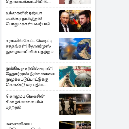
தொலைக்காட்சியில்
குமுறல்
உக்ரைனில் ரஷ்யா
பயங்கர தாக்குதல்!
பொதுமக்கள் பலர் பலி
ஈரானில் கேட்ட வெடிப்பு
சத்தங்கள்! ஹோர்முஸ்
நுழைவாயிலில் பதற்றம்
முக்கிய நகர்வில் ஈரான்!
ஹோர்முஸ் நீரிணையை
முழுக்கட்டுப்பாட்டுக்கு
கொண்டு வர புதிய
சட்டமூலம்
கொழும்பு மெகசின்
சிறைச்சாலையில்
பதற்றம்
மனைவியை