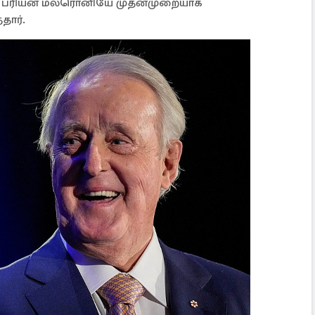
ன் ப்ரியன் மல்ரொனியே முதன்முறையாக
தார்.