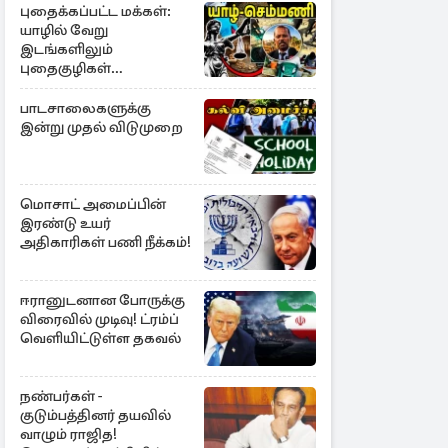
புதைக்கப்பட்ட மக்கள்:
யாழில் வேறு
இடங்களிலும்
புதைகுழிகள்
இருக்கலாம்..!
எழுமாற்றாக அகழ்வு
பாடசாலைகளுக்கு
இன்று முதல் விடுமுறை
மொசாட் அமைப்பின்
இரண்டு உயர்
அதிகாரிகள் பணி நீக்கம்!
ஈரானுடனான போருக்கு
விரைவில் முடிவு! ட்ரம்ப்
வெளியிட்டுள்ள தகவல்
நண்பர்கள் -
குடும்பத்தினர் தயவில்
வாழும் ராஜித!