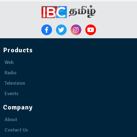
Products
Web
Radio
Television
Events
Company
About
Contact Us