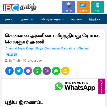
Listen
Watch
Apps
முகப்பு
அரசியல்
பொருளாதாரம்
சமூகம்
இந்தியா
சென்னை அணியை வீழ்த்தியது ரோயல்
செலஞ்சர் அணி
Chennai Super Kings
Royal Challengers Bangalore
Chennai
IPL 2025
By Thulsi
a year ago
விளம்பரம்
புதிய இணைப்பு