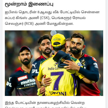
மூன்றாம் இணைப்பு
ஐபிஎல் தொடரின் 8ஆவது லீக் போட்டியில் சென்னை
சுப்பர் கிங்ஸ் அணி (CSK), பெங்களூர் ரோயல்
செலஞ்சர் (RCB) அணி மோதுகின்றன.
இந்த போட்டியின் நாணயசுழற்சியில் வென்ற