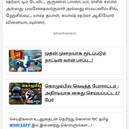
ஷர்மா, டிம் டேவிட், குருணல் பாண்ட்யா, ராசிக் சலாம்
அல்லது புவனேஷ்வர்குமார் அல்லது ஸ்வப்னில் சிங்,
ஹேசில்வுட், யாஷ் தயாள், சுயாஷ் ஷர்மா ஆகியோர்
விளையாடவுள்ளர்.
Advertisement
முதன் முறையாக மூடப்படும்
நாட்டின் வான் பரப்பு...!
கொழும்பில் வெடித்த போராட்டம் :
அதிரடியாக கைது செய்யப்பட்ட 27
பேர்
செய்திகளை உடனுக்குடன் தெரிந்து கொள்ள IBC தமிழ்
WHATSAPP
இல் இணைந்து கொள்ளுங்கள்...!