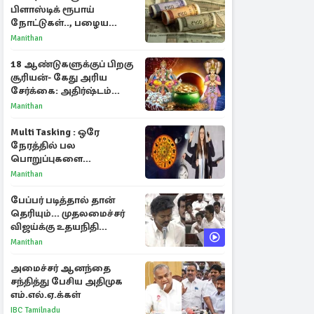
பிளாஸ்டிக் ரூபாய்
நோட்டுகள்.., பழைய
காகித நோட்டுகள்
Manithan
செல்லுமா?
18 ஆண்டுகளுக்குப் பிறகு
சூரியன்- கேது அரிய
சேர்க்கை: அதிர்ஷ்டம்
பெறும் 3 ராசிகள்!
Manithan
Multi Tasking : ஒரே
நேரத்தில் பல
பொறுப்புகளை
கையாளும் டாப் 3 ராசிகள்!
Manithan
பேப்பர் படித்தால் தான்
தெரியும்... முதலமைச்சர்
விஜய்க்கு உதயநிதி
ஸ்டாலின் பதிலடி
Manithan
அமைச்சர் ஆனந்தை
சந்தித்து பேசிய அதிமுக
எம்.எல்.ஏ.க்கள்
IBC Tamilnadu