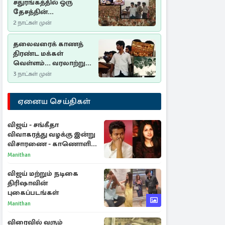
சதுரங்கத்தில் ஒரு
தேசத்தின்
தீர்க்கதரிசனம் :
2 நாட்கள் முன்
சுதுமலை பிரகடனம்
ஒரு வரலாற்றுப் பாடம்
தலைவரைக் காணத்
திரண்ட மக்கள்
வெள்ளம்... வரலாற்றுச்
சிறப்புமிக்க சுதுமலைப்
3 நாட்கள் முன்
பிரகடனம்…
ஏனைய செய்திகள்
விஜய் - சங்கீதா
விவாகரத்து வழக்கு இன்று
விசாரணை - காணொளி
மூலம் ஆஜராக வாய்ப்பு
Manithan
விஜய் மற்றும் நடிகை
திரிஷாவின்
புகைப்படங்கள்
Manithan
விரைவில் வரும்