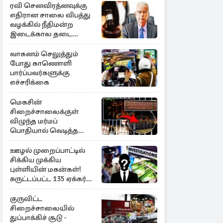
ரவி செனவிரத்னவுக்கு
எதிரான சாலை விபத்து
வழக்கில் நீதிமன்ற
இடைக்கால தடை
உத்தரவு!
வாகனம் செலுத்தும்
போது காணொளி
பார்ப்பவர்களுக்கு
எச்சரிக்கை
மெகசின்
சிறைச்சாலைக்குள்
விழுந்த மர்மப்
பொதியால் வெடித்த
மோதல் - ஒருவர் பலி :
பலர் காயம்
ஊழல் முறைப்பாட்டில்
சிக்கிய முக்கிய
புள்ளியின் மகன்கள்!
சுருட்டப்பட்ட 135 ஏக்கர்
தேயிலைத் தோட்டம்
குருவிட்ட
சிறைச்சாலையில்
துப்பாக்கிச் சூடு -