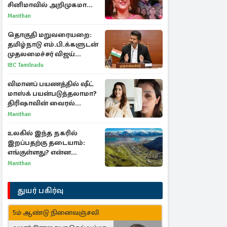
சினிமாவில் அறிமுகமான
த்ரிஷா! உண்மையை
Manithan
பகிர்ந்த இயக்குநர் பிரவீன்
காந்தி
தொகுதி மறுவரையறை:
தமிழ்நாடு எம்.பி.க்களுடன்
முதலமைச்சர் விஜய்
ஆலோசனை
IBC Tamilnadu
விமானப் பயணத்தில் ஷீட்
மாஸ்க் பயன்படுத்தலாமா?
திரிஷாவின் வைரல்
செல்ஃபிக்கு மருத்துவர்
Manithan
விளக்கம்
உலகில் இந்த நகரில்
இறப்பதற்கு தடையாம்:
எங்குள்ளது? என்ன
காரணம் தெரியுமா?
Manithan
துயர் பகிர்வு
5ம் ஆண்டு நினைவஞ்சலி