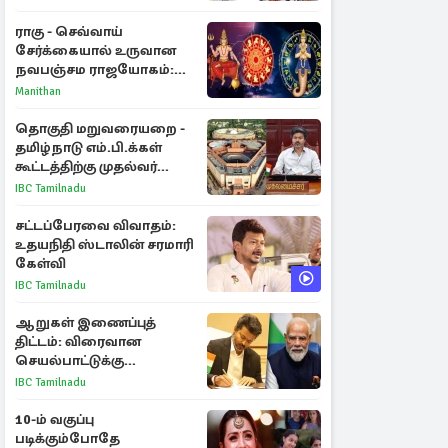
ராகு - செவ்வாய்
சேர்க்கையால் உருவான
நவபஞ்சம ராஜயோகம்:
அதிர்ஷ்டம் பெறும் 3
Manithan
ராசிகள்!
தொகுதி மறுவரையறை -
தமிழ்நாடு எம்.பி.க்கள்
கூட்டத்திற்கு முதல்வர்
விஜய் அழைப்பு
IBC Tamilnadu
சட்டப்பேரவை விவாதம்:
உதயநிதி ஸ்டாலின் சரமாரி
கேள்வி
IBC Tamilnadu
ஆறுகள் இணைப்புத்
திட்டம்: விரைவான
செயல்பாட்டுக்கு
பிரதமருக்கு முதலமைச்சர்
IBC Tamilnadu
கடிதம்
10-ம் வகுப்பு
படிக்கும்போதே