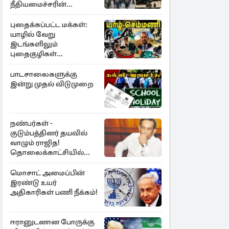
நீதியமைச்சரின்
அறிவிப்பு
புதைக்கப்பட்ட மக்கள்:
யாழில் வேறு
இடங்களிலும்
புதைகுழிகள்
இருக்கலாம்..!
எழுமாற்றாக அகழ்வு
பாடசாலைகளுக்கு
இன்று முதல் விடுமுறை
நண்பர்கள் -
குடும்பத்தினர் தயவில்
வாழும் ராஜித!
தொலைக்காட்சியில்
குமுறல்
மொசாட் அமைப்பின்
இரண்டு உயர்
அதிகாரிகள் பணி நீக்கம்!
ஈரானுடனான போருக்கு