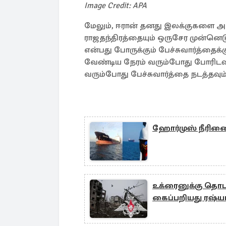
Image Credit: APA
மேலும், ஈரான் தனது இலக்குகளை
ராஜதந்திரத்தையும் ஒருசேர முன்னெடு
என்பது போருக்கும் பேச்சுவார்த்தை
வேண்டிய நேரம் வரும்போது போரிடவும
வரும்போது பேச்சுவார்த்தை நடத்தவும்
ஹோர்முஸ் நீரிணை
உக்ரைனுக்கு தொடர
கைப்பறியது ரஷ்ய