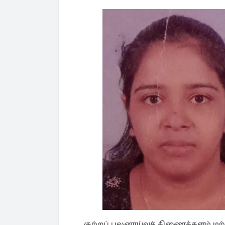
குற்றப் புலனாய்வுத் திணைக்களம் மற்ற