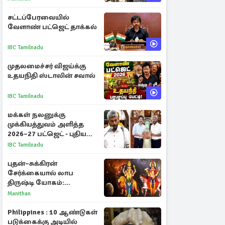
பள்ளம்!
சட்டப்பேரவையில்
வேளாண் பட்ஜெட் தாக்கல்
IBC Tamilnadu
முதலமைச்சர் விஜய்க்கு
உதயநிதி ஸ்டாலின் சவால்
IBC Tamilnadu
மக்கள் நலனுக்கு
முக்கியத்துவம் அளித்த
2026–27 பட்ஜெட் - புதிய
நலத்திட்டங்கள்
IBC Tamilnadu
என்னென்ன?
புதன்–சுக்கிரன்
சேர்க்கையால் லாப
திருஷ்டி யோகம்:
அதிர்ஷ்டம் பெறும் டாப் 3
Manithan
ராசிகள்!
Philippines : 10 ஆண்டுகள்
படுக்கைக்கு அடியில்