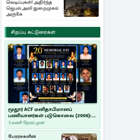
வெடிப்புகள்! அதிர்ந்த
ஜெபல் அலி துறைமுகம்
அருகே
சிறப்பு கட்டுரைகள்
மூதூர் ACF மனிதாபிமானப்
பணியாளர்கள் படுகொலை (2006):
20 ஆண்டுகளாகியும் நீதி
3 மணி நேரம் முன்
மறுக்கப்பட்ட மனிதாபிமானப்
பேரவலம்
பேரரசுகளின்