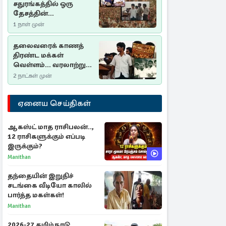
சதுரங்கத்தில் ஒரு
தேசத்தின்
தீர்க்கதரிசனம் :
1 நாள் முன்
சுதுமலை பிரகடனம்
ஒரு வரலாற்றுப் பாடம்
தலைவரைக் காணத்
திரண்ட மக்கள்
வெள்ளம்... வரலாற்றுச்
சிறப்புமிக்க சுதுமலைப்
2 நாட்கள் முன்
பிரகடனம்…
ஏனைய செய்திகள்
ஆகஸ்ட் மாத ராசிபலன்..,
12 ராசிகளுக்கும் எப்படி
இருக்கும்?
Manithan
தந்தையின் இறுதிச்
சடங்கை வீடியோ காலில்
பார்த்த மகள்கள்!
Manithan
2026-27 தமிழ்நாடு