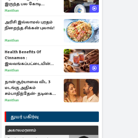
இருந்த பல கோடி
மதிப்புள்ள அரிய முத்து!
Manithan
அரிசி இல்லாமல் புரதம்
நிறைந்த சிக்கன் புலாவ்!
Manithan
Health Benefits Of
Cinnamon :
இலவங்கப்பட்டையின்
மருத்துவ குணங்களும்
Manithan
ஆரோக்கிய
நன்மைகளும்!
நான் சூர்யாவை விட 3
மடங்கு அதிகம்
சம்பாதித்தேன்- நடிகை
ஜோதிகா
Manithan
துயர் பகிர்வு
அகாலமரணம்