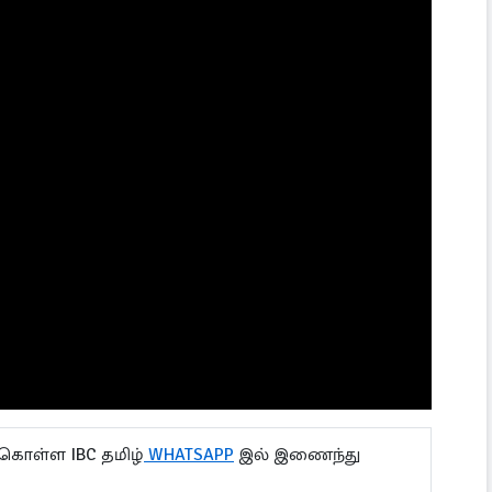
 கொள்ள IBC தமிழ்
WHATSAPP
இல் இணைந்து