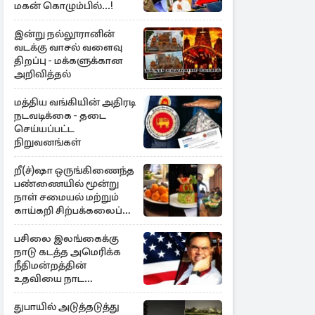
மகன் கொழும்பில்...!
இன்று நல்லூரானின்
வடக்கு வாசல் வளைவு
திறப்பு - மக்களுக்கான
அறிவித்தல்
மத்திய வங்கியின் அதிரடி
நடவடிக்கை - தடை
செய்யப்பட்ட
நிறுவனங்கள்
றீ(ச்)ஷா ஒருங்கிணைந்த
பண்ணையில் மூன்று
நாள் சமையல் மற்றும்
காய்கறி சிற்பக்கலைப்
பயிற்சி
பசிலை இலங்கைக்கு
நாடு கடத்த அமெரிக்க
நீதிமன்றத்தின்
உதவியை நாட
அரசாங்கம் முடிவு
துபாயில் அடுத்தடுத்து