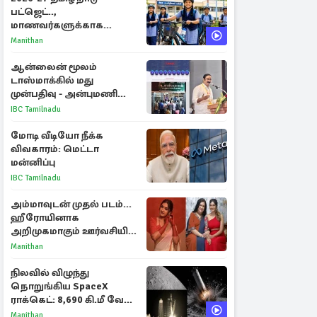
பட்ஜெட்..,
மாணவர்களுக்காக
வெளியான முக்கிய
Manithan
அறிவிப்புகள்
ஆன்லைன் மூலம்
டாஸ்மாக்கில் மது
முன்பதிவு - அன்புமணி
ராமதாஸ் எதிர்ப்பு
IBC Tamilnadu
மோடி வீடியோ நீக்க
விவகாரம்: மெட்டா
மன்னிப்பு
IBC Tamilnadu
அம்மாவுடன் முதல் படம்...
ஹீரோயினாக
அறிமுகமாகும் ஊர்வசியின்
மகள் தேஜலட்சுமி!
Manithan
நிலவில் விழுந்து
நொறுங்கிய SpaceX
ராக்கெட்: 8,690 கி.மீ வேக
மோதலால் உருவான புதிய
Manithan