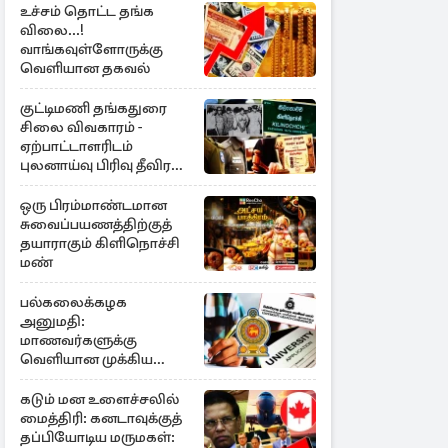
உச்சம் தொட்ட தங்க
விலை...!
வாங்கவுள்ளோருக்கு
வெளியான தகவல்
குட்டிமணி தங்கதுரை
சிலை விவகாரம் -
ஏற்பாட்டாளரிடம்
புலனாய்வு பிரிவு தீவிர
விசாரணை
ஒரு பிரம்மாண்டமான
சுவைப்பயணத்திற்குத்
தயாராகும் கிளிநொச்சி
மண்
பல்கலைக்கழக
அனுமதி:
மாணவர்களுக்கு
வெளியான முக்கிய
அறிவிப்பு
கடும் மன உளைச்சலில்
மைத்திரி: கனடாவுக்குத்
தப்பியோடிய மருமகள்: