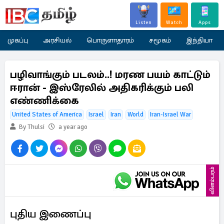
Listen
Watch
Apps
முகப்பு
அரசியல்
பொருளாதாரம்
சமூகம்
இந்தியா
பழிவாங்கும் படலம்..! மரண பயம் காட்டும்
ஈரான் - இஸ்ரேலில் அதிகரிக்கும் பலி
எண்ணிக்கை
United States of America
Israel
Iran
World
Iran-Israel War
By Thulsi
a year ago
விளம்பரம்
புதிய இணைப்பு