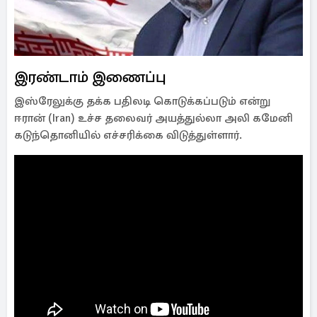
இரண்டாம் இணைப்பு
இஸ்ரேலுக்கு தக்க பதிலடி கொடுக்கப்படும் என்று
ஈரான் (Iran) உச்ச தலைவர் அயத்துல்லா அலி கமேனி
கடுந்தொனியில் எச்சரிக்கை விடுத்துள்ளார்.