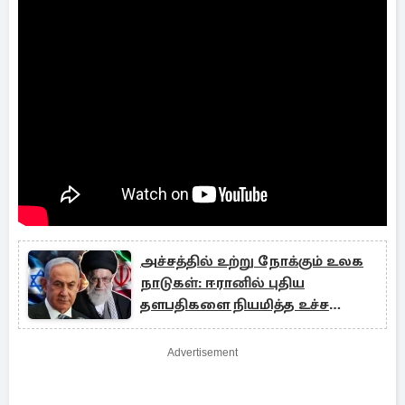
அச்சத்தில் உற்று நோக்கும் உலக
நாடுகள்: ஈரானில் புதிய
தளபதிகளை நியமித்த உச்ச
தலைவர்
Advertisement