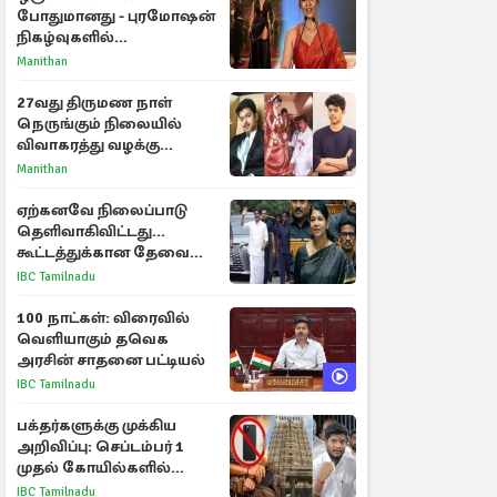
போதுமானது - புரமோஷன்
நிகழ்வுகளில்
பங்கேற்காதது குறித்து
Manithan
நயன்தாரா ஓபன் டாக்!
27வது திருமண நாள்
நெருங்கும் நிலையில்
விவாகரத்து வழக்கு
வாபஸ்! விஜய்யுடன்
Manithan
மீண்டும் இணைவாரா?
ஏற்கனவே நிலைப்பாடு
தெளிவாகிவிட்டது...
கூட்டத்துக்கான தேவை
என்ன? - கனிமொழி
IBC Tamilnadu
விமர்சனம்
100 நாட்கள்: விரைவில்
வெளியாகும் தவெக
அரசின் சாதனை பட்டியல்
IBC Tamilnadu
பக்தர்களுக்கு முக்கிய
அறிவிப்பு: செப்டம்பர் 1
முதல் கோயில்களில்
மொபைலுக்கு தடை!
IBC Tamilnadu