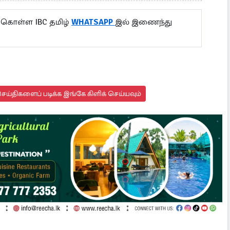
 கொள்ள IBC தமிழ்
WHATSAPP
இல் இணைந்து
ய்திகளைப் படிக்க இங்கே கிளிக் செய்யவும்