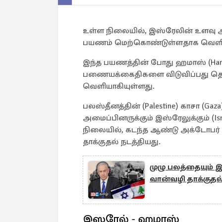
உள்ள நிலையில், இஸ்ரேலின் உளவு அ
பயணம் மெற்கொண்டுள்ளதாக வெளிநாட
இந்த பயணத்தின் போது ஹமாஸ் (Hama
பணையக்கைதிகளை விடுவிப்பது 
வெளியாகியுள்ளது.
பலஸ்தீனத்தின் (Palestine) காசா (Ga
அமைப்பினருக்கும் இஸ்ரேலுக்கும் (I
நிலையில், கடந்த ஆண்டு அக்டோபர் ம
தாக்குதல் நடத்தியது.
முழு பலத்தையும்
வான்வழி தாக்குதல்
இஸரேல் - ஹமாஸ்