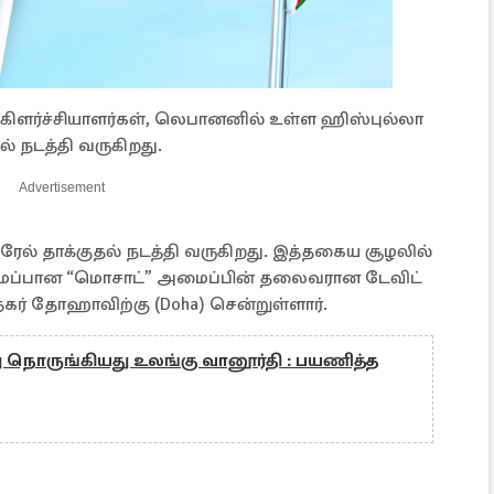
ளர்ச்சியாளர்கள், லெபானனில் உள்ள ஹிஸ்புல்லா
் நடத்தி வருகிறது.
Advertisement
ரேல் தாக்குதல் நடத்தி வருகிறது. இத்தகைய சூழலில்
மைப்பான “மொசாட்” அமைப்பின் தலைவரான டேவிட்
நகர் தோஹாவிற்கு (Doha) சென்றுள்ளார்.
து நொருங்கியது உலங்கு வானூர்தி : பயணித்த