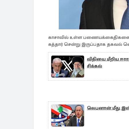
காசாவில் உள்ள பணையக்கைதிகளை 
கத்தார் சென்று இருப்பதாக தகவல் வெ
விதியை மீறிய ஈரா
சிக்கல்
லெபனான் மீது இஸ்ர