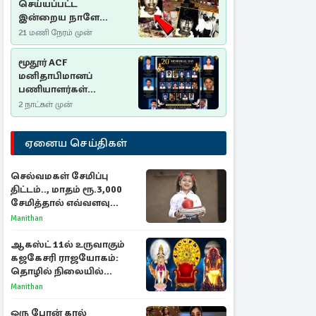
செய்யப்பட்ட
இன்றைய நாளே
செம்மணி
21 மணி நேரம் முன்
இனப்படுகொலை
தினம்…!
மூதூர் ACF
மனிதாபிமானப்
பணியாளர்கள்
படுகொலை (2006): 20
2 நாட்கள் முன்
ஆண்டுகளாகியும் நீதி
மறுக்கப்பட்ட
ஏனைய செய்திகள்
மனிதாபிமானப்
பேரவலம்
செல்வமகள் சேமிப்பு
திட்டம்.., மாதம் ரூ.3,000
சேமித்தால் எவ்வளவு
கிடைக்கும்?
Manithan
ஆகஸ்ட் 11ல் உருவாகும்
கஜகேசரி ராஜயோகம்:
தொழில் நிலையில்
அதிர்ஷ்டம் பெறும் 3
Manithan
ராசிகள்!
ஒரு போன் கால்