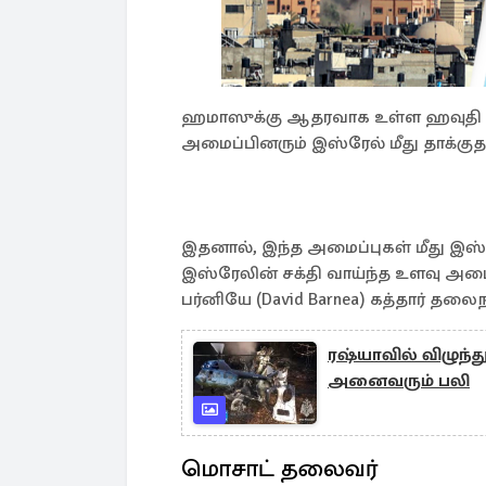
ஹமாஸுக்கு ஆதரவாக உள்ள ஹவுதி கி
அமைப்பினரும் இஸ்ரேல் மீது தாக்குதல
இதனால், இந்த அமைப்புகள் மீது இஸ்
இஸ்ரேலின் சக்தி வாய்ந்த உளவு அ
பர்னியே (David Barnea) கத்தார் தலை
ரஷ்யாவில் விழுந்
அனைவரும் பலி
மொசாட் தலைவர்