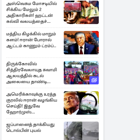
அஸ்வெசும மோசடியில்
சிக்கிய மேலும் 2
அதிகாரிகள்! ஹட்டன்
கல்வி வலயத்தைச்
சேர்ந்த 6 ஆசிரியர்கள்
குறித்து விசாரணை
மத்திய கிழக்கில் மாறும்
களம்! ஈரான் போரால்
ஆட்டம் காணும் ட்ரம்ப்..
திருக்கோவில்
சித்திரவேலாயுத சுவாமி
ஆலயத்தில் கடல்
அலையை தாண்டி
ஒலித்த மாணவர்களின்
கால் சலங்கை ஓசை
அமெரிக்காவுக்கு உரத்த
குரலில் ஈரான் வழங்கிய
செய்தி! இதுவே
ஹோர்முஸ்
திறப்புக்கான நிபந்தனை
ஜப்பானைத் தாக்கியது
டொல்பின் புயல்