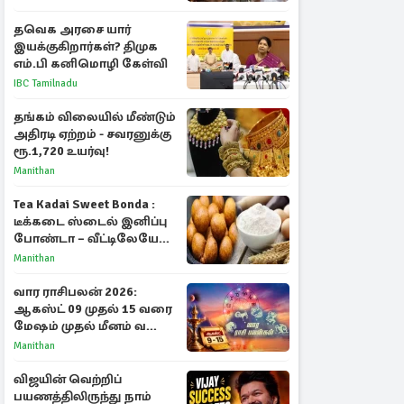
தவெக அரசை யார்
இயக்குகிறார்கள்? திமுக
எம்.பி கனிமொழி கேள்வி
IBC Tamilnadu
தங்கம் விலையில் மீண்டும்
அதிரடி ஏற்றம் - சவரனுக்கு
ரூ.1,720 உயர்வு!
Manithan
Tea Kadai Sweet Bonda :
டீக்கடை ஸ்டைல் இனிப்பு
போண்டா – வீட்டிலேயே
செய்வது எப்படி?
Manithan
வார ராசிபலன் 2026:
ஆகஸ்ட் 09 முதல் 15 வரை
மேஷம் முதல் மீனம் வரை
முழு பலன்கள்
Manithan
விஜயின் வெற்றிப்
பயணத்திலிருந்து நாம்