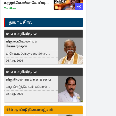
கற்றுக்கொள்ள வேண்டிய
முக்கிய 3 விடயங்கள்!
Manithan
துயர் பகிர்வு
மரண அறிவித்தல்
திரு சுப்பிரமணியம்
யோகநாதன்
கரவெட்டி, Quincy-sous-Sénart,
France
06 Aug, 2026
மரண அறிவித்தல்
திரு சிவலிங்கம் கனகசபை
யாழ் நெடுந்தீவு 12ம் வட்டாரம்,
Jaffna, நயினாதீவு, London, United
02 Aug, 2026
Kingdom
15ம் ஆண்டு நினைவஞ்சலி