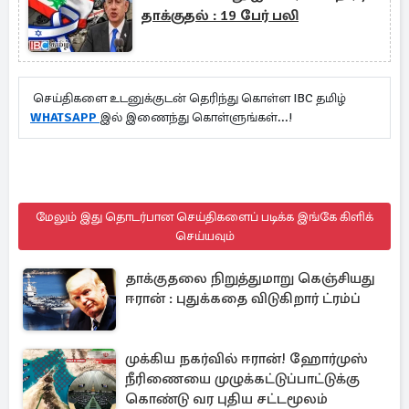
தாக்குதல் : 19 பேர் பலி
செய்திகளை உடனுக்குடன் தெரிந்து கொள்ள IBC தமிழ்
WHATSAPP
இல் இணைந்து கொள்ளுங்கள்...!
மேலும் இது தொடர்பான செய்திகளைப் படிக்க இங்கே கிளிக்
செய்யவும்
தாக்குதலை நிறுத்துமாறு கெஞ்சியது
ஈரான் : புதுக்கதை விடுகிறார் ட்ரம்ப்
முக்கிய நகர்வில் ஈரான்! ஹோர்முஸ்
நீரிணையை முழுக்கட்டுப்பாட்டுக்கு
கொண்டு வர புதிய சட்டமூலம்