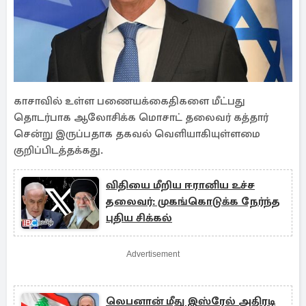
காசாவில் உள்ள பணையக்கைதிகளை மீட்பது
தொடர்பாக ஆலோசிக்க மொசாட் தலைவர் கத்தார்
சென்று இருப்பதாக தகவல் வெளியாகியுள்ளமை
குறிப்பிடத்தக்கது.
விதியை மீறிய ஈரானிய உச்ச
தலைவர்: முகங்கொடுக்க நேர்ந்த
புதிய சிக்கல்
Advertisement
லெபனான் மீது இஸ்ரேல் அதிரடி