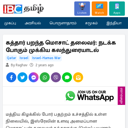
Listen
Watch
Apps
முகப்பு
அரசியல்
பொருளாதாரம்
சமூகம்
இந்தியா
கத்தார் பறந்த மொசாட் தலைவர்: நடக்க
போகும் முக்கிய கலந்துரையாடல்
Qatar
Israel
Israel-Hamas War
By Raghav
2 years ago
விளம்பரம்
மத்திய கிழக்கில் போர் பதற்றம் உச்சத்தில் உள்ள
நிலையில், இஸ்ரேலின் உளவு அமைப்பான