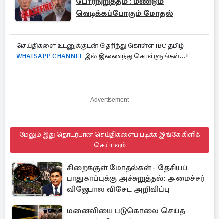
போர்நிறுத்தம் : மீண்டும்
வெடிக்கப்போகும் மோதல்
செய்திகளை உடனுக்குடன் தெரிந்து கொள்ள IBC தமிழ்
WHATSAPP CHANNEL
இல் இணைந்து கொள்ளுங்கள்...!
Advertisement
மேலும் இது தொடர்பான செய்திகளைப் படிக்க இங்கே கிளிக்
செய்யவும்
சிறைக்குள் மோதல்கள் - தேசியப்
பாதுகாப்புக்கு அச்சுறுத்தல்: அமைச்சர்
விஜேபால விசேட அறிவிப்பு
மனைவியை படுகொலை செய்த