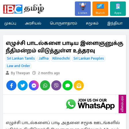
Listen
Watch
Apps
முகப்பு
அரசியல்
பொருளாதாரம்
சமூகம்
இந்தியா
எழுச்சி பாடல்களை பாடிய இளைஞனுக்கு
நீதிமன்றம் விடுத்துள்ள உத்தரவு
Sri Lankan Tamils
Jaffna
Kilinochchi
Sri Lankan Peoples
Law and Order
By Theepan
2 months ago
விளம்பரம்
எழுச்சி பாடல்களைப் பாடி அதனை சமூக ஊடங்களில்