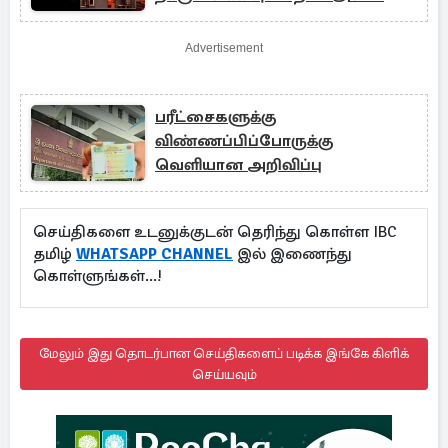
Advertisement
பரீட்சைகளுக்கு
விண்ணப்பிப்போருக்கு
வெளியான அறிவிப்பு
செய்திகளை உடனுக்குடன் தெரிந்து கொள்ள IBC
தமிழ்
WHATSAPP CHANNEL
இல் இணைந்து
கொள்ளுங்கள்...!
மேலும் இது தொடர்பான செய்திகளைப் படிக்க இங்கே கிளிக்
செய்யவும்