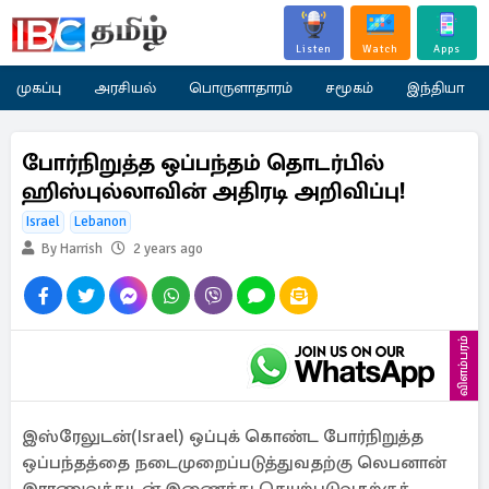
Listen
Watch
Apps
முகப்பு
அரசியல்
பொருளாதாரம்
சமூகம்
இந்தியா
போர்நிறுத்த ஒப்பந்தம் தொடர்பில்
ஹிஸ்புல்லாவின் அதிரடி அறிவிப்பு!
Israel
Lebanon
By Harrish
2 years ago
விளம்பரம்
இஸ்ரேலுடன்(Israel) ஒப்புக் கொண்ட போர்நிறுத்த
ஒப்பந்தத்தை நடைமுறைப்படுத்துவதற்கு லெபனான்