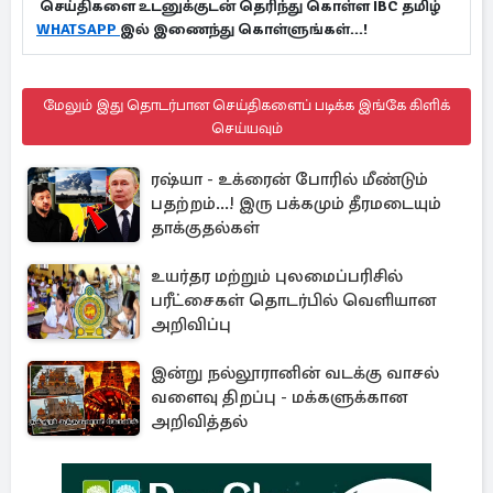
செய்திகளை உடனுக்குடன் தெரிந்து கொள்ள IBC தமிழ்
WHATSAPP
இல் இணைந்து கொள்ளுங்கள்...!
மேலும் இது தொடர்பான செய்திகளைப் படிக்க இங்கே கிளிக்
செய்யவும்
ரஷ்யா - உக்ரைன் போரில் மீண்டும்
பதற்றம்...! இரு பக்கமும் தீரமடையும்
தாக்குதல்கள்
உயர்தர மற்றும் புலமைப்பரிசில்
பரீட்சைகள் தொடர்பில் வெளியான
அறிவிப்பு
இன்று நல்லூரானின் வடக்கு வாசல்
வளைவு திறப்பு - மக்களுக்கான
அறிவித்தல்